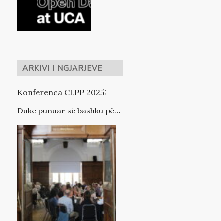
ARKIVI I NGJARJEVE
Konferenca CLPP 2025:
Duke punuar së bashku për
të përmirësuar rezultatet
për personat që largohen
nga kujdesi