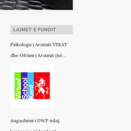
LAJMET E FUNDIT
Psikologu i Arsimit VSKAT
dhe Ofrimi i Arsimit (në
partneritet me VSK)
Angazhimi i DWP ndaj