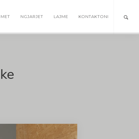
IMET
NGJARJET
LAJME
KONTAKTONI
cke