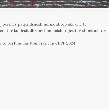
tij përmes paqëndrueshmërisë shtëpiake dhe të
emit të kujdesit dhe përfundimisht mjetit të shpëtimit që i
për të përfunduar Konferencën CLPP 2024.