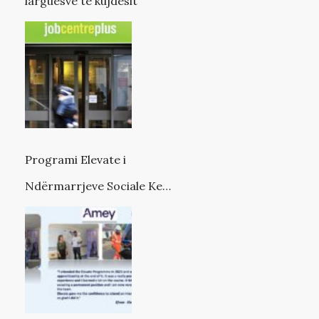
larguesve të kujdesit
Programi Elevate i
Ndërmarrjeve Sociale Kent
(SEK).