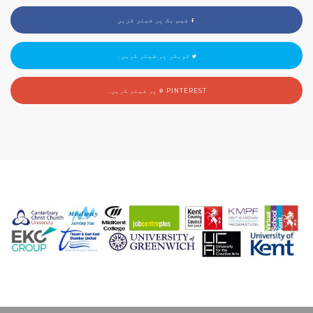
فیس بک پر شیئر کریں
ٹویٹر پر شیئر کریں۔
PINTEREST پر شیئر کریں۔