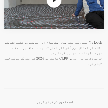
Ty Lock ہمیں گھریلو عدم استحکام اور بے گھری، نگہداشت کے
نظام کی نمائش اور آخر کار اعلیٰ تعلیم سے لائف بوائے کے
ذریعے اپنا سفر فراہم کرتا ہے۔
ٹائی لاک نے یہ ویڈیو CLPP کانفرنس 2024 کو ختم کرنے کے لیے
تیار کی۔
اس مضمون کو شیئر کریں۔