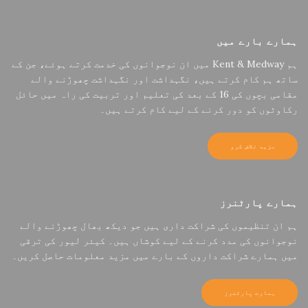
ہمارے بارے میں
ہم Kent & Medway میں ان نوجوانوں کی خدمت کرتے ہوئے، جن کے
ساتھ ہم کام کرتے ہیں، نگہداشت اور نگہداشت چھوڑنے والے
مقامی بچوں کی 16 کے بعد کی تعلیم اور تربیت کی راہ میں حائل
رکاوٹوں کو دور کرنے کے لیے کام کرتے ہیں۔
مزید تلاش کرو
ہمارے پارٹنرز
ہم ان تنظیموں کی شراکت داری ہیں جو دیکھ بھال چھوڑنے والے
نوجوانوں کی مدد کرنے کے لیے کوشاں ہیں۔ کیئر لیور کی ترقی
میں ہمارے شراکت داروں کے بارے میں مزید معلومات حاصل کریں۔
ہمارے پارٹنرز