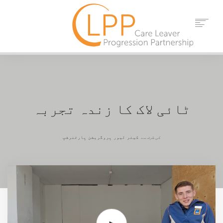
گھر
ہمارے بارے میں
شراکت دار
حوالہ جات
ٹائی لاک کا زندہ تجربہ
تقریبات
خبریں
کی طرف سے
کیئر لیور پروگریشن پارٹنرشپ
رابطہ کریں۔
تلاش کریں۔