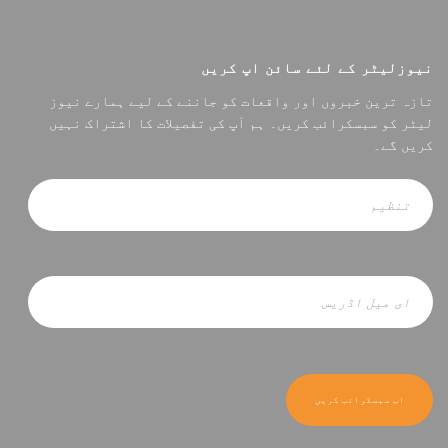
نیوزلیٹر کے لئے سائن اپ کریں
تازہ ترین خبروں اور واقعات کو جاننے کے لیے ہمارے نیوز
لیٹر کو سبسکرائب کریں۔ ہم آپ کی تفصیلات کا اشتراک نہیں
کریں گے۔