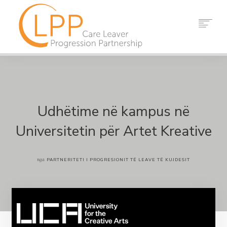
SHTËPI
RRETH NESH
PARTNERËT
BURIMET
Udhëtime në kampus në
NGJARJET
Universitetin për Artet Kreative
LAJME
KONTAKTONI
nga
PARTNERITETI I PROGRESIONIT TË LEAVE TË KUJDESIT
KËRKO