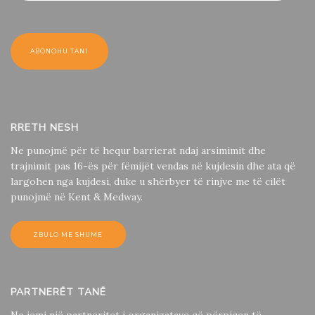
RRETH NESH
Ne punojmë për të hequr barrierat ndaj arsimimit dhe
trajnimit pas 16-ës për fëmijët vendas në kujdesin dhe ata që
largohen nga kujdesi, duke u shërbyer të rinjve me të cilët
punojmë në Kent & Medway.
ZBULO ME SHUME
PARTNERËT TANË