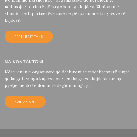
Ne jemi një partneritet i organizatave që përpiqen të
ndihmojnë të rinjtë që largohen nga kujdesi. Zbuloni më
shumë rreth partnerëve tanë në përparimin e larguesve të
kujdesit.
PARTNERËT TANË
NA KONTAKTONI
Nëse jeni një organizatë që dëshironi të mbështesni të rinjtë
që largohen nga kujdesi, ose jeni largues i kujdesit me një
pyetje, ne do të donim të dëgjonim nga ju.
KONTAKTONI