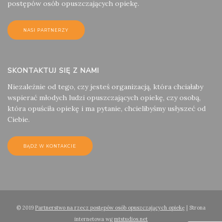
postępów osób opuszczających opiekę.
NASI PARTNERZY
SKONTAKTUJ SIĘ Z NAMI
Niezależnie od tego, czy jesteś organizacją, która chciałaby
wspierać młodych ludzi opuszczających opiekę, czy osobą,
która opuściła opiekę i ma pytanie, chcielibyśmy usłyszeć od
Ciebie.
BĄDŹ W KONTAKCIE
© 2019
Partnerstwo na rzecz postępów osób opuszczających opiekę
| Strona
internetowa wg
mtstudios.net