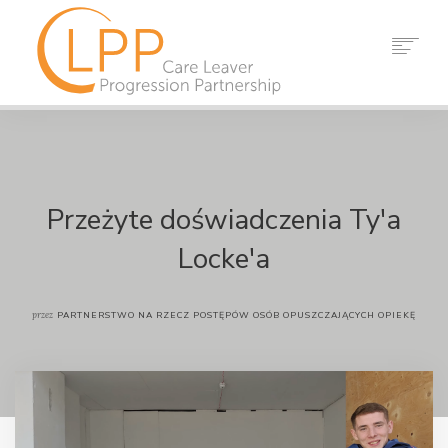
DOM
O NAS
WZMACNIACZ
ZASOBY
Przeżyte doświadczenia Ty'a
WYDARZENIA
Locke'a
AKTUALNOŚCI
KONTAKT
przez
PARTNERSTWO NA RZECZ POSTĘPÓW OSÓB OPUSZCZAJĄCYCH OPIEKĘ
SZUKAJ