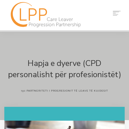
SHTËPI
RRETH NESH
PARTNERËT
BURIMET
Hapja e dyerve (CPD
NGJARJET
personalisht për profesionistët)
LAJME
KONTAKTONI
nga
PARTNERITETI I PROGRESIONIT TË LEAVE TË KUJDESIT
KËRKO