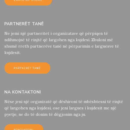
ZBULO ME SHUME
PARTNERËT TANË
Ne jemi një partneritet i organizatave që përpiqen të
ndihmojnë të rinjtë që largohen nga kujdesi. Zbuloni më
shumë rreth partnerëve tanë në përparimin e larguesve të
kujdesit.
PARTNERËT TANË
NA KONTAKTONI
Nëse jeni një organizatë që dëshironi të mbështesni të rinjtë
që largohen nga kujdesi, ose jeni largues i kujdesit me një
pyetje, ne do të donim të dëgjonim nga ju.
KONTAKTONI