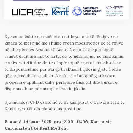
Ky sesion është që mbështetësit kryesorë të fëmijëve në
kujdes të mësojnë më shumë rreth mbështetjes së të rinjve
në dhe përmes Arsimit të Lartë. Ne do të eksplorojmë
rrugët drejt arsimit të lartë, do të ndihmojmë në çmitizimin
e universitetit dhe do të eksplorojmë rrjetet mbështetëse
të disponueshme për ata që braktisin kujdesin gjatë kohës
që ata janë duke studiuar. Ne do të mbulojmë gjithashtu
procesin e aplikimit duke përfshirë financat dhe bursat e
disponueshme për ata që e lënë kujdesin.
Kjo mundësi CPD është në të dy kampuset e Universitetit të
Kentit në orët dhe datat e mëposhtme.
E martë, 14 janar 2025, ora 12:00 -16:00, Kampusi i
Universitetit të Kent Medway