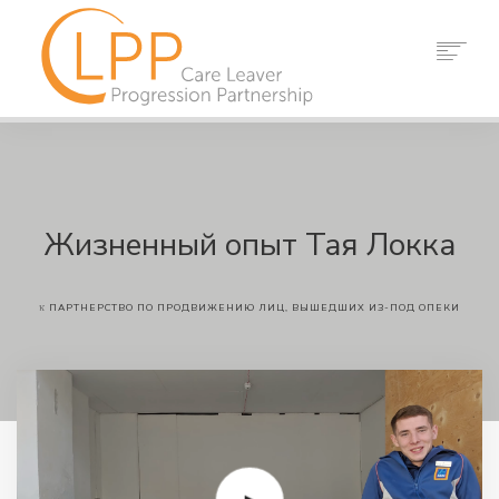
ДОМ
О НАС
ПАРТНЕРЫ
РЕСУРСЫ
Жизненный опыт Тая Локка
СОБЫТИЯ
НОВОСТИ
к
ПАРТНЕРСТВО ПО ПРОДВИЖЕНИЮ ЛИЦ, ВЫШЕДШИХ ИЗ-ПОД ОПЕКИ
КОНТАКТ
ПОИСК