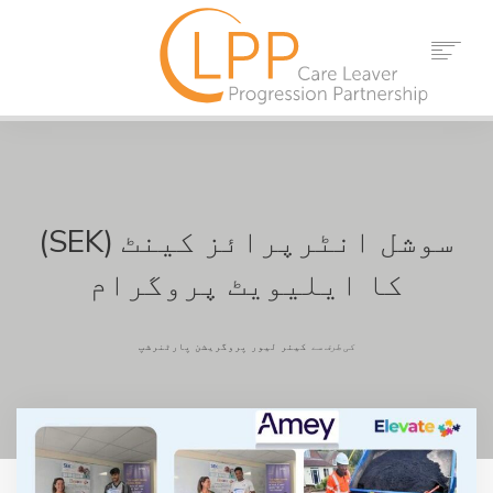
گھر
ہمارے بارے میں
شراکت دار
حوالہ جات
سوشل انٹرپرائز کینٹ (SEK)
تقریبات
کا ایلیویٹ پروگرام
خبریں
رابطہ کریں۔
کی طرف سے
کیئر لیور پروگریشن پارٹنرشپ
تلاش کریں۔