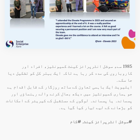
1985 سے، سوشل انٹرپرائز کینٹ کمیونٹیز، افراد اور
کاروباروں کی مدد کر رہا ہے تاکہ ایک بہتر کل کو تشکیل دیا
جا سکے۔
ایلیویٹ ایک باہمی تعاون کے ساتھ روزگار کے قابل اقدام ہے
جو ہماری کمیونٹیز میں دیکھ بھال کرنے والے رہنماؤں اور
پسماندہ یا پسماندہ لوگوں کے مستقبل کے کیریئر کے امکانات
کو بڑھانے کے لیے تیار کیا گیا ہے۔
سوشل انٹرپرائز کینٹ
,
کام