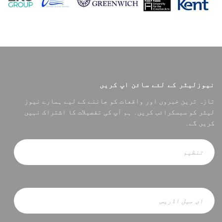
نیوزلیٹر کے لئے سائن اپ کریں
تازہ ترین خبروں اور واقعات کو جاننے کے لیے ہمارے نیوز
لیٹر کو سبسکرائب کریں۔ ہم آپ کی تفصیلات کا اشتراک نہیں
کریں گے۔