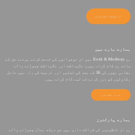
ہمارے بارے میں
ہم Kent & Medway میں ان نوجوانوں کی خدمت کرتے ہوئے، جن کے
ساتھ ہم کام کرتے ہیں، نگہداشت اور نگہداشت چھوڑنے والے
مقامی بچوں کی 16 کے بعد کی تعلیم اور تربیت کی راہ میں حائل
رکاوٹوں کو دور کرنے کے لیے کام کرتے ہیں۔
مزید تلاش کرو
ہمارے پارٹنرز
ہم ان تنظیموں کی شراکت داری ہیں جو دیکھ بھال چھوڑنے والے