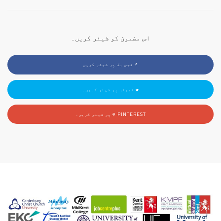
اس مضمون کو شیئر کریں۔
فیس بک پر شیئر کریں
ٹویٹر پر شیئر کریں۔
PINTEREST پر شیئر کریں۔