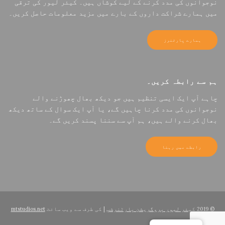
نوجوانوں کی مدد کرنے کے لیے کوشاں ہیں۔ کیئر لیور کی ترقی
میں ہمارے شراکت داروں کے بارے میں مزید معلومات حاصل کریں۔
ہمارے پارٹنرز
ہم سے رابطہ کریں۔
چاہے آپ ایک ایسی تنظیم ہیں جو دیکھ بھال چھوڑنے والے
نوجوانوں کی مدد کرنا چاہیں گے، یا آپ ایک سوال کے ساتھ دیکھ
بھال کرنے والے ہیں، ہم آپ سے سننا پسند کریں گے۔
رابطے میں رہنا
© 2019
کیئر لیور پروگریشن پارٹنرشپ
| کی طرف سے ویب سائٹ
mtstudios.net