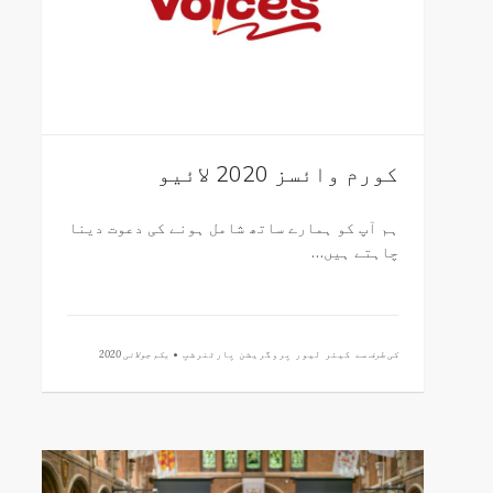
کورم وائسز 2020 لائیو
ہم آپ کو ہمارے ساتھ شامل ہونے کی دعوت دینا
چاہتے ہیں…
کی طرف سے
کیئر لیور پروگریشن پارٹنرشپ •
یکم جولائی 2020