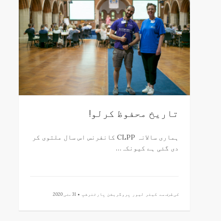
تاریخ محفوظ کرلو!
ہماری سالانہ CLPP کانفرنس اس سال ملتوی کر
دی گئی ہے کیونکہ…
کی طرف سے
کیئر لیور پروگریشن پارٹنرشپ •
31 مئی 2020