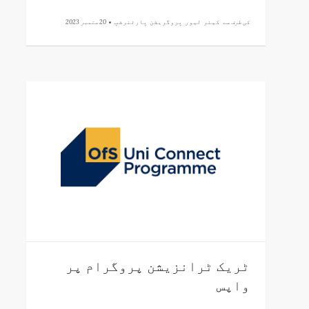
کی طرف سے
کیئر لیور پروگریشن پارٹنرشپ •
20 ستمبر 2023
ٹریک ٹرانزیشن پروگرام پر
واپس