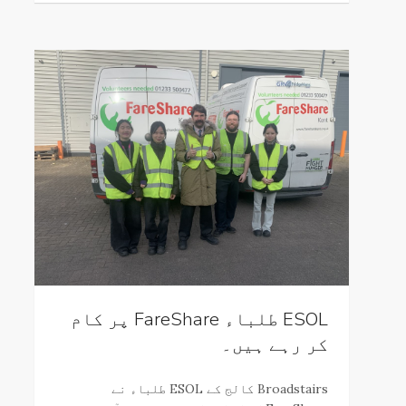
ESOL طلباء FareShare پر کام
کر رہے ہیں۔
Broadstairs کالج کے ESOL طلباء نے