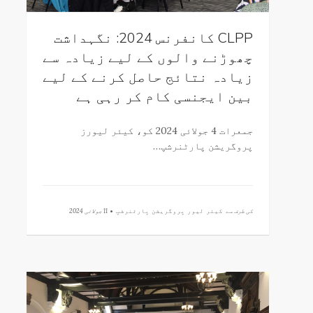
CLPP کانفرنس 2024: نگہداشت
چھوڑنے والوں کے لیے زیادہ سے
زیادہ نتائج حاصل کرنے کے لیے
بین ایجنسی کام کر رہی ہے
جمعرات 4 جولائی 2024 کو، کیئر لیورز
پروگریشن پارٹنرشپ…
کی طرف سے
کیئر لیور پروگریشن پارٹنرشپ •
11 جولائی 2024