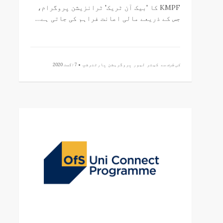
KMPF کا 'بیک آن ٹریک' ٹرانزیشن پروگرام،
جس کے ذریعے مالی اعانت فراہم کی جاتی ہے…
کی طرف سے
کیئر لیور پروگریشن پارٹنرشپ •
7 اگست 2020