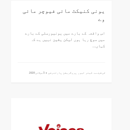
یونی کنیکٹ مائی فیوچر مائی
وے
اس واقعہ کے بارے میں یونیورسٹی کے بارے
میں سوچ رہا ہوں لیکن یقین نہیں ہے کہ
کہاں…
کی طرف سے
کیئر لیور پروگریشن پارٹنرشپ •
5 جولائی 2020