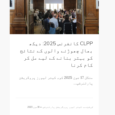
CLPP کانفرنس 2025: دیکھ
بھال چھوڑنے والوں کے نتائج
کو بہتر بنانے کے لیے مل کر
کام کرنا
منگل 17 جون 2025 کو، کیئر لیورز پروگریشن
پارٹنرشپ…
کی طرف سے
کیئر لیور پروگریشن پارٹنرشپ •
18 جون 2025