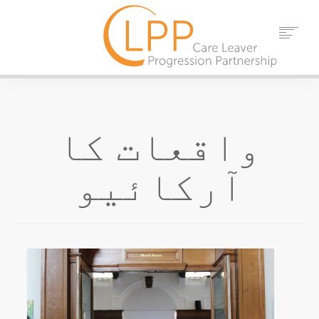
گھر
ہمارے بارے میں
شراکت دار
واقعات کا
حوالہ جات
تقریبات
آرکائیو
خبریں
رابطہ کریں۔
تلاش کریں۔