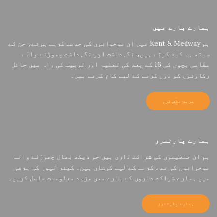
ہمارے بارے میں
ہم Kent & Medway میں ان نوجوانوں کی خدمت کرتے ہوئے، جن کے
ساتھ ہم کام کرتے ہیں، نگہداشت اور نگہداشت چھوڑنے والے
مقامی بچوں کی 16 کے بعد کی تعلیم اور تربیت کی راہ میں حائل
رکاوٹوں کو دور کرنے کے لیے کام کرتے ہیں۔
مزید تلاش کرو
ہمارے پارٹنرز
ہم ان تنظیموں کی شراکت داری ہیں جو دیکھ بھال چھوڑنے والے
نوجوانوں کی مدد کرنے کے لیے کوشاں ہیں۔ کیئر لیور کی ترقی
میں ہمارے شراکت داروں کے بارے میں مزید معلومات حاصل کریں۔
ہمارے پارٹنرز