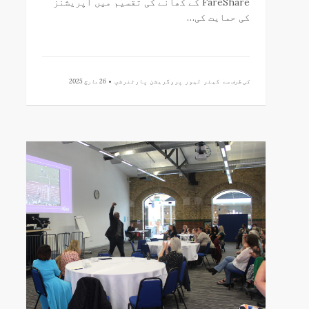
FareShare کے کھانے کی تقسیم میں آپریشنز
کی حمایت کی…
کی طرف سے
کیئر لیور پروگریشن پارٹنرشپ •
26 مارچ 2025