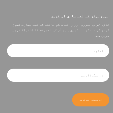
نیوزلیٹر کے لئے سائن اپ کریں
تازہ ترین خبروں اور واقعات کو جاننے کے لیے ہمارے نیوز
لیٹر کو سبسکرائب کریں۔ ہم آپ کی تفصیلات کا اشتراک نہیں
کریں گے۔