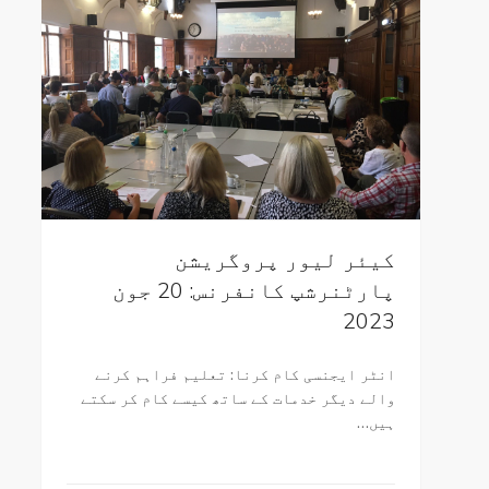
کیئر لیور پروگریشن
پارٹنرشپ کانفرنس: 20 جون
2023
انٹر ایجنسی کام کرنا: تعلیم فراہم کرنے
والے دیگر خدمات کے ساتھ کیسے کام کر سکتے
ہیں…