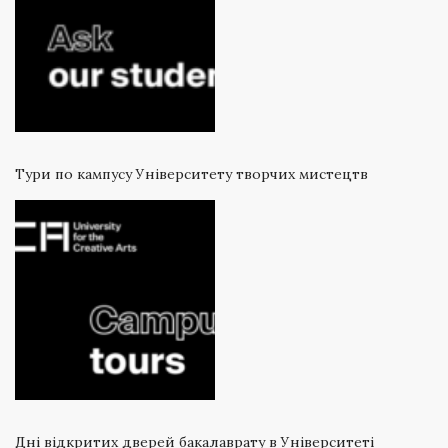
Тури по кампусу Університету творчих мистецтв
Дні відкритих дверей бакалаврату в Університеті