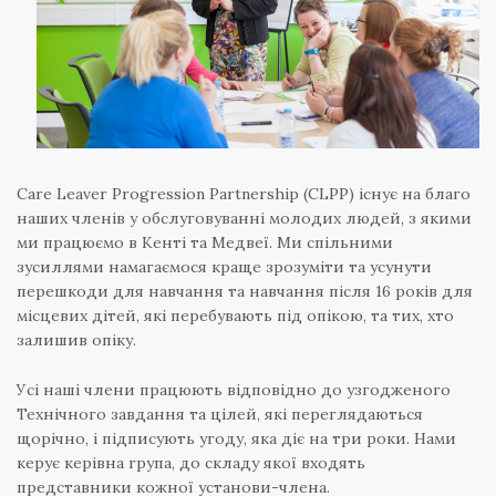
Care Leaver Progression Partnership (CLPP) існує на благо
наших членів у обслуговуванні молодих людей, з якими
ми працюємо в Кенті та Медвеї. Ми спільними
зусиллями намагаємося краще зрозуміти та усунути
перешкоди для навчання та навчання після 16 років для
місцевих дітей, які перебувають під опікою, та тих, хто
залишив опіку.
Усі наші члени працюють відповідно до узгодженого
Технічного завдання та цілей, які переглядаються
щорічно, і підписують угоду, яка діє на три роки. Нами
керує керівна група, до складу якої входять
представники кожної установи-члена.