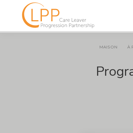
MAISON
À
Progr