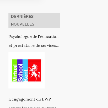
DERNIÈRES
NOUVELLES
Psychologue de l'éducation
et prestataire de services
éducatifs VSKAT (en
partenariat avec VSK)
L'engagement du DWP
envers les jeunes quittant