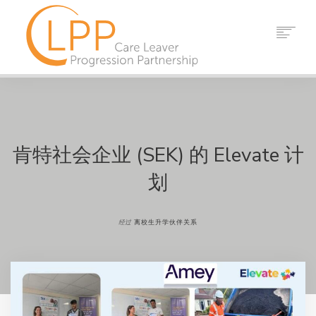
家
关于我们
伙伴
资源
肯特社会企业 (SEK) 的 Elevate 计
事件
划
消息
接触
经过
离校生升学伙伴关系
搜索