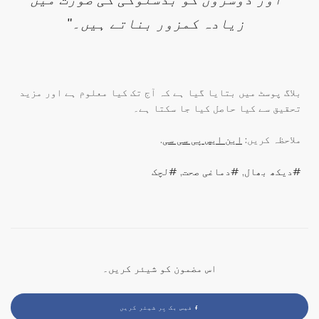
زیادہ کمزور بناتے ہیں۔"
بلاگ پوسٹ میں بتایا گیا ہے کہ آج تک کیا معلوم ہے اور مزید
تحقیق سے کیا حاصل کیا جا سکتا ہے۔
ملاحظہ کریں:
این ایس پی سی سی
.
دیکھ بھال
,
دماغی صحت
,
لچک
اس مضمون کو شیئر کریں۔
فیس بک پر شیئر کریں