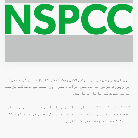
این ایس پی سی سی کی ایک بلاگ پوسٹ کنگز کالج لندن کی تحقیق
پر رپورٹ کرتی ہے جس میں خراب ذہنی اور جسمانی صحت کے بڑھتے
ہوئے خطرے کو پایا جاتا ہے۔
ڈاکٹر اینڈریا ڈینیس اور ڈاکٹر ہیلن ایل فشر بتاتی ہیں کہ
لچک کے بارے میں زیادہ سے زیادہ علم ان بچوں کی مدد کر سکتا
ہے جن کے ساتھ بدسلوکی کی گئی ہے۔