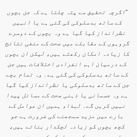
"اگرچہ تحقیق سے پتہ چلتا ہے کہ جن بچوں
کے ساتھ بدسلوکی کی گئی ہے یا انہیں
نظرانداز کیا گیا ہے وہ بچوں کے دوسرے
گروہوں کے مقابلے میں صحت کے منفی نتائج
کا زیادہ امکان رکھتے ہیں، لیکن ان بچوں
کے درمیان اہم انفرادی اختلافات ہیں جن
کے ساتھ بدسلوکی کی گئی ہے۔ وہ تمام بچے
جن کے ساتھ بدسلوکی یا نظرانداز کیا گیا
ہے وہ جسمانی یا ذہنی صحت کے مسائل پیدا
نہیں کریں گے۔ لہذا، ہمیں ان عوامل کے
بارے میں مزید سمجھنے کی ضرورت ہے جو
کچھ بچوں کو زیادہ لچکدار بناتے ہیں،
اور دوسروں کو بدسلوکی کی صورت میں