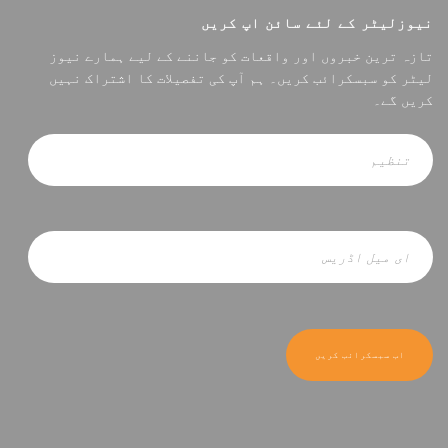
نیوزلیٹر کے لئے سائن اپ کریں
تازہ ترین خبروں اور واقعات کو جاننے کے لیے ہمارے نیوز
لیٹر کو سبسکرائب کریں۔ ہم آپ کی تفصیلات کا اشتراک نہیں
کریں گے۔