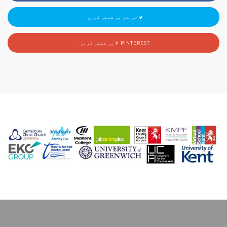
ٹویٹر پر شیئر کریں۔
PINTEREST پر شیئر کریں۔