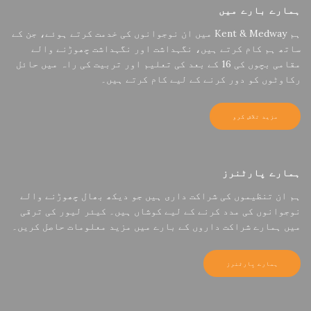
ہمارے بارے میں
ہم Kent & Medway میں ان نوجوانوں کی خدمت کرتے ہوئے، جن کے
ساتھ ہم کام کرتے ہیں، نگہداشت اور نگہداشت چھوڑنے والے
مقامی بچوں کی 16 کے بعد کی تعلیم اور تربیت کی راہ میں حائل
رکاوٹوں کو دور کرنے کے لیے کام کرتے ہیں۔
مزید تلاش کرو
ہمارے پارٹنرز
ہم ان تنظیموں کی شراکت داری ہیں جو دیکھ بھال چھوڑنے والے
نوجوانوں کی مدد کرنے کے لیے کوشاں ہیں۔ کیئر لیور کی ترقی
میں ہمارے شراکت داروں کے بارے میں مزید معلومات حاصل کریں۔
ہمارے پارٹنرز