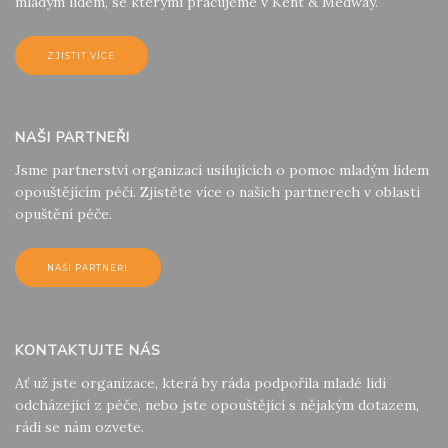
mladým lidem, se kterými pracujeme v Kent & Medway.
ZJISTIT VÍCE
NAŠI PARTNEŘI
Jsme partnerství organizací usilujících o pomoc mladým lidem
opouštějícím péči. Zjistěte více o našich partnerech v oblasti
opuštění péče.
NAŠI PARTNEŘI
KONTAKTUJTE NÁS
Ať už jste organizace, která by ráda podpořila mladé lidi
odcházející z péče, nebo jste opouštějící s nějakým dotazem,
rádi se nám ozvete.