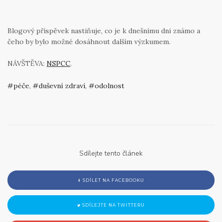
Blogový příspěvek nastiňuje, co je k dnešnímu dni známo a
čeho by bylo možné dosáhnout dalším výzkumem.
NÁVŠTĚVA:
NSPCC
.
péče
,
duševní zdraví
,
odolnost
Sdílejte tento článek
SDÍLET NA FACEBOOKU
SDÍLEJTE NA TWITTERU