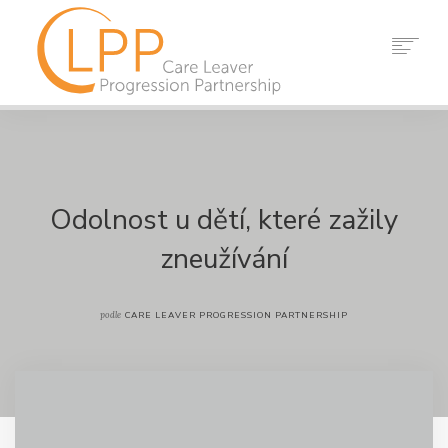
DOMOV
O NÁS
PARTNEŘI
ZDROJE
Odolnost u dětí, které zažily
UDÁLOSTI
zneužívání
ZPRÁVY
KONTAKT
podle
CARE LEAVER PROGRESSION PARTNERSHIP
VYHLEDÁVÁNÍ