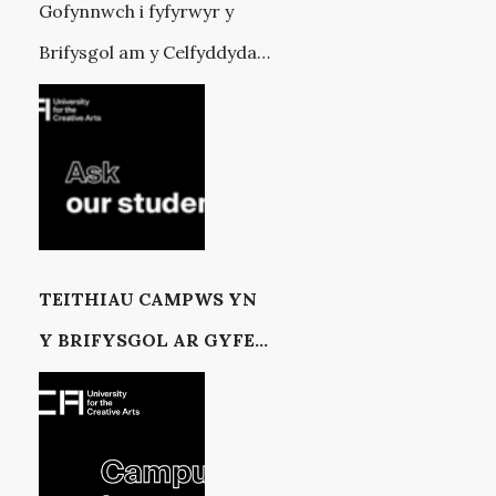
Gofynnwch i fyfyrwyr y
Brifysgol am y Celfyddydau
Creadigol
TEITHIAU CAMPWS YN
Y BRIFYSGOL AR GYFER
Y CELFYDDYDAU
CREADIGOL