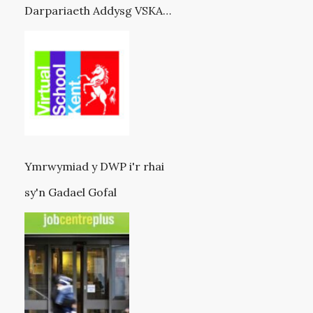
Darpariaeth Addysg VSKAT
(mewn partneriaeth â VSK)
Ymrwymiad y DWP i'r rhai
sy'n Gadael Gofal