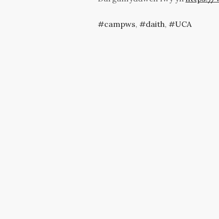
campws
,
daith
,
UCA