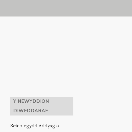
Y NEWYDDION
DIWEDDARAF
Seicolegydd Addysg a