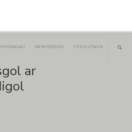
WYDDIADAU
NEWYDDION
CYSYLLTWCH
gol ar
igol