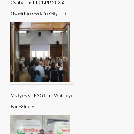
Cynhadledd CLPP 2025:
Gweithio Gyda'n Gilydd i
Wella Canlyniadau i Bobl
sy'n Gadael Gofal
Myfyrwyr ESOL ar Waith yn
FareShare