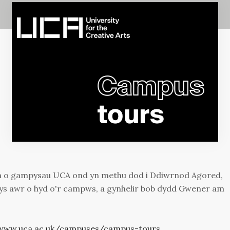
un o gampysau UCA ond yn methu dod i Ddiwrnod Agored,
wys awr o hyd o'r campws, a gynhelir bob dydd Gwener am
/www.uca.ac.uk/campuses/campus-tours