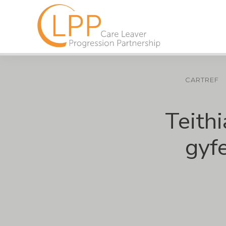
CARTREF
Teith
gyf