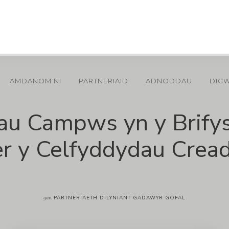
AMDANOM NI
PARTNERIAID
ADNODDAU
DIG
iau Campws yn y Brifys
er y Celfyddydau Cread
gan
PARTNERIAETH DILYNIANT GADAWYR GOFAL