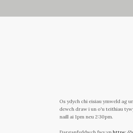
Os ydych chi eisiau ymweld ag 
dewch draw i un o'u teithiau ty
naill ai 1pm neu 2:30pm.
Darganfyddwch fwy yn
https:/