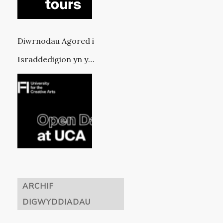
Diwrnodau Agored i
Israddedigion yn y
Brifysgol ar gyfer y
Celfyddydau Creadigol
ARCHIF
DIGWYDDIADAU