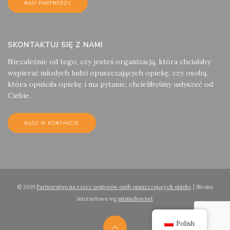
NASI PARTNERZY
SKONTAKTUJ SIĘ Z NAMI
Niezależnie od tego, czy jesteś organizacją, która chciałaby
wspierać młodych ludzi opuszczających opiekę, czy osobą,
która opuściła opiekę i ma pytanie, chcielibyśmy usłyszeć od
Ciebie.
BĄDŹ W KONTAKCIE
© 2019
Partnerstwo na rzecz postępów osób opuszczających opiekę
| Strona
internetowa wg
mtstudios.net
Polish