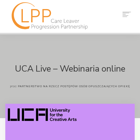
DOM
O NAS
WZMACNIACZ
ZASOBY
UCA Live – Webinaria online
WYDARZENIA
AKTUALNOŚCI
przez
PARTNERSTWO NA RZECZ POSTĘPÓW OSÓB OPUSZCZAJĄCYCH OPIEKĘ
KONTAKT
SZUKAJ