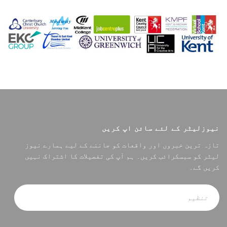
نیوزلیٹر کے لئے سائن اپ کریں
تازہ ترین خبروں اور واقعات کو جاننے کے لیے ہمارے نیوز
لیٹر کو سبسکرائب کریں۔ ہم آپ کی تفصیلات کا اشتراک نہیں
کریں گے۔