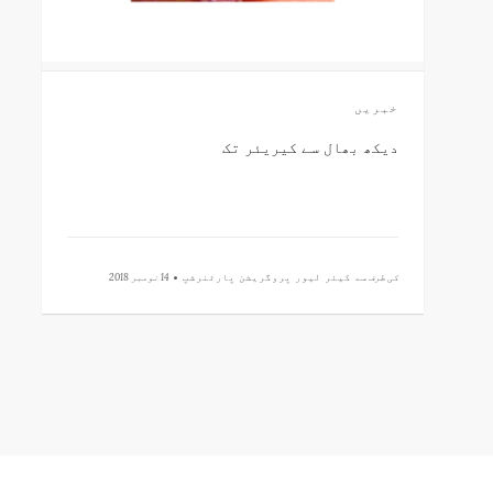
خبریں
دیکھ بھال سے کیریئر تک
کی طرف سے
کیئر لیور پروگریشن پارٹنرشپ •
14 نومبر 2018