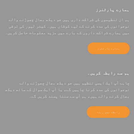
ہمارے پارٹنرز
ہم ان تنظیموں کی شراکت داری ہیں جو دیکھ بھال چھوڑنے والے
نوجوانوں کی مدد کرنے کے لیے کوشاں ہیں۔ کیئر لیور کی ترقی
میں ہمارے شراکت داروں کے بارے میں مزید معلومات حاصل کریں۔
ہمارے پارٹنرز
ہم سے رابطہ کریں۔
چاہے آپ ایک ایسی تنظیم ہیں جو دیکھ بھال چھوڑنے والے
نوجوانوں کی مدد کرنا چاہیں گے، یا آپ ایک سوال کے ساتھ دیکھ
بھال کرنے والے ہیں، ہم آپ سے سننا پسند کریں گے۔
رابطے میں رہنا