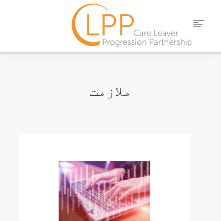
گھر
ہمارے بارے میں
ملازمت
شراکت دار
حوالہ جات
تقریبات
خبریں
رابطہ کریں۔
تلاش کریں۔