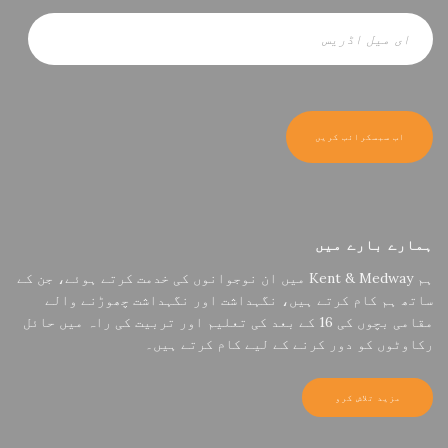
ہمارے بارے میں
ہم Kent & Medway میں ان نوجوانوں کی خدمت کرتے ہوئے، جن کے
ساتھ ہم کام کرتے ہیں، نگہداشت اور نگہداشت چھوڑنے والے
مقامی بچوں کی 16 کے بعد کی تعلیم اور تربیت کی راہ میں حائل
رکاوٹوں کو دور کرنے کے لیے کام کرتے ہیں۔
مزید تلاش کرو