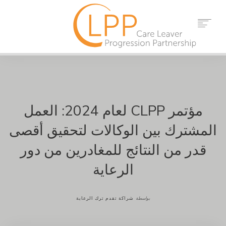
بيت
معلومات عنا
شركاء
موارد
مؤتمر CLPP لعام 2024: العمل
الأحداث
المشترك بين الوكالات لتحقيق أقصى
أخبار
قدر من النتائج للمغادرين من دور
اتصال
الرعاية
يبحث
بواسطة
شراكة تقدم ترك الرعاية