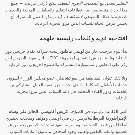
التعليم العمل مع الخدمات الأخرى لتعظيم نتائج تاركي الرعاية
— جمع
هذا الحدث متخصصين من قطاعات التعليم والسلطات المحلية والخدمات
الصحية والقطاع التطوعي لاستكشاف كيف يمكن للعمل المشترك أن
يحسن فرص الحياة للشباب الذين مروا بتجربة الرعاية.
افتتاحية قوية وكلمات رئيسية ملهمة
بدأ اليوم بترحيب حار من
لوسي ماكليود
رئيسة شراكة تقدم خريجي دور
الرعاية ونائبة الرئيس التنفيذي لمجموعة EKC، اللتان مهدتا الطريق ليوم
ركز على التعاون والمسؤولية المشتركة والطموح لخريجي دور الرعاية.
وتلا ذلك عنوان المقاطعة من
سو تشاندلر
، عضو مجلس الوزراء لشؤون
خدمات الأطفال المتكاملة، الذي تحدث عن أهمية العمل التشاركي بين
الخدمات ودور القيادة المحلية في دعم الشباب الذين مروا بتجربة
الرعاية.
ألقى الكلمة الرئيسية في الصباح...
كريس أكابوسي، الحائز على وسام
الإمبراطورية البريطانية
كريس، رياضي أولمبي ومؤلف ومتحدث تحفيزي.
انطلاقًا من قصته الشخصية ومسيرته المهنية، تحدث كريس بحماس عن
الصمود والثقة بالنفس وأهمية وجود أشخاص يدعمون إمكانات الشباب.