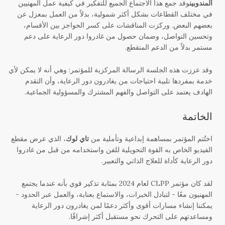
المندوبين
وقد جمع هذا الاجتماع الجميع للتفكير في كيفية عمل المهنيين
في مختلف القطاعات بشكل أكثر شمولية، بدلاً من العمل بمعزل عن
بعضهم البعض. وركزت المناقشات على كسر الحواجز بين الأقسام،
وتحسين التواصل، وضمان حصول من غادروا دور الرعاية على دعم
مستمر بدلاً من الدعم المتقطع.
وقد عززت هذه الجلسة الرسالة المركزية للمؤتمر: وهي أنه لا يمكن لأي
خدمة بمفردها تلبية احتياجات من يغادرون دور الرعاية، وأن التقدم
الهادف يعتمد على التواصل والفهم المشترك والمسؤولية الجماعية.
الخاتمة
اختُتم المؤتمر بمساهمة إبداعية وتأملية من
تاي لوك
، الذي عرض مقطع
الفيديو الخاص به القوة التحويلية للفن واستخدامه من قبل من غادروا
دور الرعاية كأداة للعلاج الذاتي والتعبير.
لقد كان مؤتمر CLPP لعام 2024 بمثابة تذكير قوي بأنه عندما يجتمع
المهنيون معًا - لتبادل الخبرات، والاستماع بعناية، والعمل عبر الحدود -
يمكننا إنشاء مسارات أقوى وأكثر دعمًا لمن يغادرون دور الرعاية
ومساعدتهم على التحرك نحو مستقبل أكثر إشراقًا.