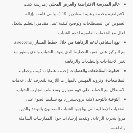
عالم المدرسة الافتراضية والعرض المحلي
(مدرسة كينت
الافتراضية وخدمة رعاية المغادرين 18+)، والتي قامت بإزالة
الغموض عن المصطلحات وتوضيح كيفية عمل مقدمي التعليم بشكل
فعال مع الخدمات القانونية لدعم الشباب.
نهج استباقي لدعم الرفاهية من خلال خطط المسار
(Become)،
مع التركيز على أهمية التخطيط الذي يقوده الشباب والذي يتطور مع
تغير الاحتياجات والتطلعات والرفاهية.
خطوط المقاطعات والعصابات
(خدمة عصابات كينت وخطوط
المقاطعات)، وتزويد المهنيين بالمهارات اللازمة للتعرف على علامات
الاستغلال مع الحفاظ على فهم متوازن ومتعاطف لتجارب الشباب.
التوعية بالتوحد
(كلية برودستيرز)، مع تسليط الضوء على
التحديات الإضافية التي يواجهها الشباب المصابون بالتوحد والذين
مروا بتجربة الرعاية، وتقديم إرشادات حول الممارسات الشاملة
والداعمة.