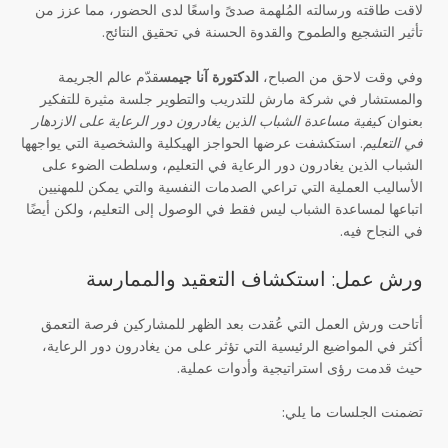
لاقت طاقته ورسالته المُلهمة صدىً واسعًا لدى الحضور، مما عزز من
تأثير التشجيع والطموح والقدوة الحسنة في تحقيق النتائج.
وفي وقت لاحق من الصباح،
الدكتورة آنا جيمس
قدّم عالم الجريمة
والمستشار في شركة مارش للتدريب والتطوير جلسة مثيرة للتفكير
بعنوان
كيفية مساعدة الشباب الذين يغادرون دور الرعاية على الازدهار
في التعليم
. استكشفت عرضها الحواجز الهيكلية والشخصية التي يواجهها
الشباب الذين يغادرون دور الرعاية في التعليم، وسلطت الضوء على
الأساليب العملية التي تراعي الصدمات النفسية والتي يمكن للمهنيين
اتباعها لمساعدة الشباب ليس فقط في الوصول إلى التعليم، ولكن أيضًا
في النجاح فيه.
ورش عمل: استكشاف التعقيد والممارسة
أتاحت ورش العمل التي عُقدت بعد الظهر للمشاركين فرصة التعمق
أكثر في المواضيع الرئيسية التي تؤثر على من يغادرون دور الرعاية،
حيث قدمت رؤى استراتيجية وأدوات عملية.
تضمنت الجلسات ما يلي: