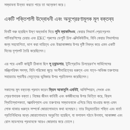
সম্ভাবনা উন্নত করতে পারে তা অন্বেষণ করে।
একটি শক্তিশালী উদ্বোধনী এবং অনুপ্রেরণামূলক মূল বক্তব্য
দিনটি শুরু হয়েছিল উষ্ণ অভ্যর্থনা দিয়ে
লুসি ম্যাকলিওড
, কেয়ার লিভার্স প্রোগ্রেশন
পার্টনারশিপের চেয়ার এবং EKC গ্রুপের ডেপুটি চিফ এক্সিকিউটিভ, যিনি কেয়ার লিভার্সদের
জন্য সহযোগিতা, ভাগ করা দায়িত্ব এবং উচ্চাকাঙ্ক্ষার উপর দৃষ্টি নিবদ্ধ করে এমন একটি
দিনের দৃশ্যপট তৈরি করেছিলেন।
এর পরে একটি কাউন্টি ঠিকানা ছিল
সু চ্যান্ডলার
, ইন্টিগ্রেটেড চিলড্রেন'স সার্ভিসেসের
মন্ত্রিপরিষদ সদস্য, যিনি পরিষেবা জুড়ে অংশীদারিত্বের গুরুত্ব এবং যত্ন-অভিজ্ঞ তরুণদের
সহায়তায় স্থানীয় নেতৃত্বের ভূমিকার উপর প্রতিফলন করেছিলেন।
সকালের মূল বক্তব্য প্রদান করেন
ক্রিস আকাবুসি এমবিই
, অলিম্পিয়ান, লেখক এবং
প্রেরণাদায়ক বক্তা। নিজের জীবন কাহিনী এবং কর্মজীবনের উপর ভিত্তি করে, ক্রিস
স্থিতিস্থাপকতা, আত্মবিশ্বাস এবং তরুণদের সম্ভাবনাকে এগিয়ে নিয়ে যাওয়ার জন্য এমন
লোক থাকার গুরুত্ব সম্পর্কে জোরালোভাবে কথা বলেছেন। তার বিদ্যুতায়িত শক্তি এবং বার্তা
প্রতিনিধিদের মধ্যে জোরালোভাবে অনুরণিত হয়েছিল, যা ফলাফল গঠনে উৎসাহ, আকাঙ্ক্ষা এবং
রোল মডেলদের প্রভাবকে আরও জোরদার করে তোলে।