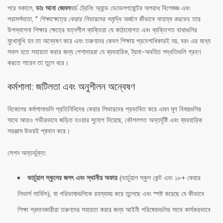
পরে সকালে,
ডাঃ আনা জেমস
মার্চ ট্রেনিং অ্যান্ড ডেভেলপমেন্টের অপরাধ বিশেষজ্ঞ এবং
পরামর্শদাতা, "
শিক্ষাক্ষেত্রে কেয়ার লিভারদের সমৃদ্ধি অর্জনে কীভাবে সাহায্য করবেন
. তার
উপস্থাপনা শিক্ষার ক্ষেত্রে যত্নশীল ব্যক্তিরা যে কাঠামোগত এবং ব্যক্তিগত বাধাগুলির
মুখোমুখি হন তা অন্বেষণ করে এবং তরুণদের কেবল শিক্ষায় প্রবেশাধিকারই নয়, বরং এর মধ্যে
সফল হতে সহায়তা করার জন্য পেশাদাররা যে ব্যবহারিক, ট্রমা-অবহিত পদ্ধতিগুলি গ্রহণ
করতে পারেন তা তুলে ধরে।
কর্মশালা: জটিলতা এবং অনুশীলন অন্বেষণ
বিকেলের কর্মশালাগুলি প্রতিনিধিদের কেয়ার লিভারদের প্রভাবিত করে এমন মূল বিষয়গুলির
সাথে আরও গভীরভাবে জড়িত হওয়ার সুযোগ দিয়েছে, কৌশলগত অন্তর্দৃষ্টি এবং ব্যবহারিক
সরঞ্জাম উভয়ই প্রদান করে।
সেশন অন্তর্ভুক্ত:
ভার্চুয়াল স্কুলের জগৎ এবং স্থানীয় অফার
(ভার্চুয়াল স্কুল কেন্ট এবং ১৮+ কেয়ার
লিভার্স সার্ভিস), যা পরিভাষাগুলিকে রহস্যময় করে তুলেছে এবং স্পষ্ট করেছে যে কীভাবে
শিক্ষা প্রদানকারীরা তরুণদের সহায়তা করার জন্য আইনী পরিষেবাগুলির সাথে কার্যকরভাবে