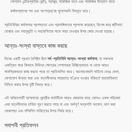
সোশ্যাল এন্টারপ্রাইজ কেন্ট), স্বাস্থ্য, সামাজিক যত্ন এবং সামাজিক উদ্যোগ খাতে
কর্মসংস্থানের পথ এবং অংশগ্রহণের সুযোগগুলি বিস্তৃত করে।
প্রতিনিধিরা কর্মশালার প্রশস্ততা এবং প্রাসঙ্গিকতার প্রশংসা করেছেন, বিশেষ করে জটিলতা
বোঝার এবং সহানুভূতি ও সহযোগিতার সাথে সাড়া দেওয়ার উপর জোর দেওয়া হয়েছে।
আন্তঃ-সংস্থা বাস্তবে কাজ করছে
দিনের একটি প্রধান বৈশিষ্ট্য ছিল
সর্ব-প্রতিনিধি আন্তঃ-সংস্থা কর্মশালা
, যা সকলকে
একত্রিত করে কিভাবে বিভিন্ন ক্ষেত্রের পেশাদাররা বিচ্ছিন্নভাবে না থেকে আরও
সামগ্রিকভাবে কাজ করতে পারে তা প্রতিফলিত করে। আলোচনাগুলি সাইলো ভেঙে ফেলা,
যোগাযোগ উন্নত করা এবং যত্নশীলদের সহায়তায় খণ্ডিত হওয়ার পরিবর্তে ধারাবাহিকতা
নিশ্চিত করার উপর দৃষ্টি নিবদ্ধ করে।
এই অধিবেশনটি সম্মেলনের কেন্দ্রীয় বার্তাটিকে আরও জোরদার করে: কোনও একক পরিষেবা
একা যত্নশীলদের চাহিদা পূরণ করতে পারে না এবং অর্থপূর্ণ অগ্রগতি সংযোগ, ভাগ করা
বোঝাপড়া এবং সম্মিলিত দায়িত্বের উপর নির্ভর করে।
সমাপনী প্রতিফলন