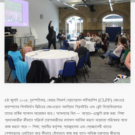
৪ঠা জুলাই ২০২৪, বৃহস্পতিবার, কেয়ার লিভার্স প্রোগ্রেসন পার্টনারশিপ (CLPP) মেডওয়ে
ক্যাম্পাসের পিলকিংটন বিল্ডিংয়ে মেডওয়েতে অবস্থিত গ্রিনউইচ এবং কেন্ট বিশ্ববিদ্যালয়ে
তাদের বার্ষিক সম্মেলন আয়োজন করে। সম্মেলনের থিম —
আন্তঃ-এজেন্সি কাজ করা: শিক্ষা
প্রদানকারীরা কীভাবে পরিচর্যা ত্যাগকারীদের ফলাফল সর্বাধিক করতে অন্যান্য পরিষেবার সাথে
কাজ করতে পারে
— শিক্ষা, স্থানীয় কর্তৃপক্ষ, স্বাস্থ্যসেবা এবং স্বেচ্ছাসেবী খাতের
পেশাদারদের একত্রিত করে কীভাবে যৌথভাবে কাজ করা যত্ন-অভিজ্ঞ তরুণদের জীবনের