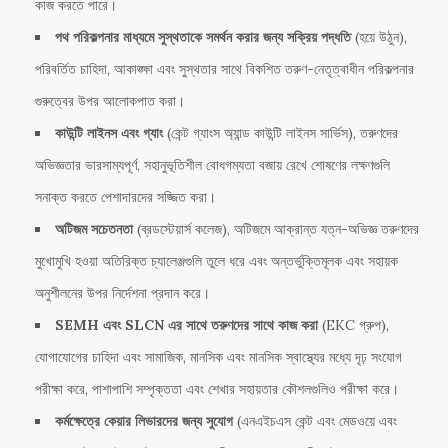
কাজ করতে পারে।
পথ পরিকল্পনার মাধ্যমে সুস্থতাকে সমর্থন করার জন্য সক্রিয় পদ্ধতি
(হয়ে উঠুন),
পরিবর্তিত চাহিদা, আকাঙ্ক্ষা এবং সুস্থতার সাথে বিকশিত তরুণ-নেতৃত্বাধীন পরিকল্পনার
গুরুত্বের উপর আলোকপাত করা।
কাউন্টি লাইনস এবং গ্যাং
(কেন্ট গ্যাংস অ্যান্ড কাউন্টি লাইনস সার্ভিস), তরুণদের
অভিজ্ঞতার ভারসাম্যপূর্ণ, সহানুভূতিশীল বোধগম্যতা বজায় রেখে শোষণের লক্ষণগুলি
সনাক্ত করতে পেশাদারদের সজ্জিত করা।
অটিজম সচেতনতা
(ব্রডস্টেয়ার্স কলেজ), অটিজমে আক্রান্ত যত্ন-অভিজ্ঞ তরুণদের
মুখোমুখি হওয়া অতিরিক্ত চ্যালেঞ্জগুলি তুলে ধরে এবং অন্তর্ভুক্তিমূলক এবং সহায়ক
অনুশীলনের উপর নির্দেশনা প্রদান করে।
SEMH এবং SLCN এর সাথে তরুণদের সাথে কাজ করা
(EKC গ্রুপ),
যোগাযোগের চাহিদা এবং সামাজিক, মানসিক এবং মানসিক স্বাস্থ্যের মধ্যে দৃঢ় সংযোগ
পরীক্ষা করে, পাশাপাশি সম্পৃক্ততা এবং শেখার সহায়তার কৌশলগুলিও পরীক্ষা করে।
কর্মক্ষেত্রে কেয়ার লিভারদের জন্য সুযোগ
(এনএইচএস কেন্ট এবং মেডওয়ে এবং