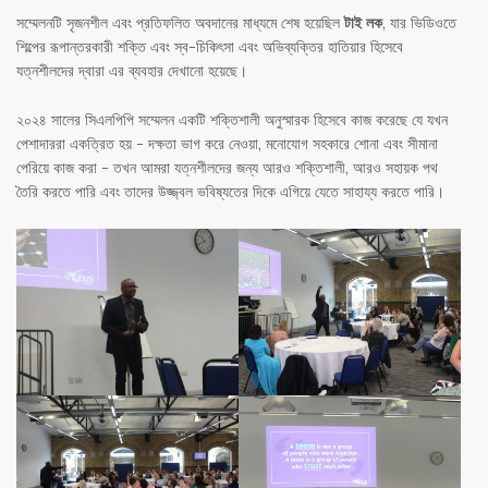
সম্মেলনটি সৃজনশীল এবং প্রতিফলিত অবদানের মাধ্যমে শেষ হয়েছিল
টাই লক
, যার ভিডিওতে
শিল্পের রূপান্তরকারী শক্তি এবং স্ব-চিকিৎসা এবং অভিব্যক্তির হাতিয়ার হিসেবে
যত্নশীলদের দ্বারা এর ব্যবহার দেখানো হয়েছে।
২০২৪ সালের সিএলপিপি সম্মেলন একটি শক্তিশালী অনুস্মারক হিসেবে কাজ করেছে যে যখন
পেশাদাররা একত্রিত হয় - দক্ষতা ভাগ করে নেওয়া, মনোযোগ সহকারে শোনা এবং সীমানা
পেরিয়ে কাজ করা - তখন আমরা যত্নশীলদের জন্য আরও শক্তিশালী, আরও সহায়ক পথ
তৈরি করতে পারি এবং তাদের উজ্জ্বল ভবিষ্যতের দিকে এগিয়ে যেতে সাহায্য করতে পারি।