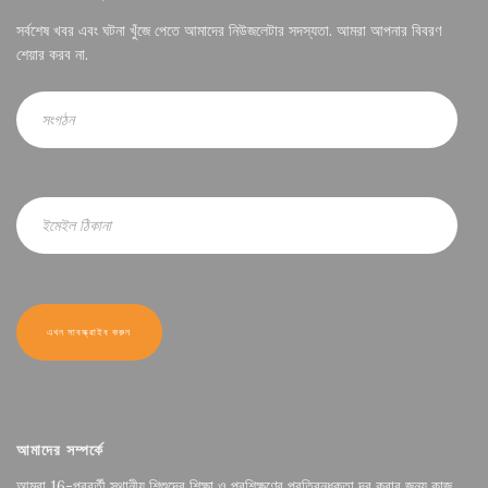
সর্বশেষ খবর এবং ঘটনা খুঁজে পেতে আমাদের নিউজলেটার সদস্যতা. আমরা আপনার বিবরণ
শেয়ার করব না.
আমাদের সম্পর্কে
আমরা 16-পরবর্তী স্থানীয় শিশুদের শিক্ষা ও প্রশিক্ষণের প্রতিবন্ধকতা দূর করার জন্য কাজ