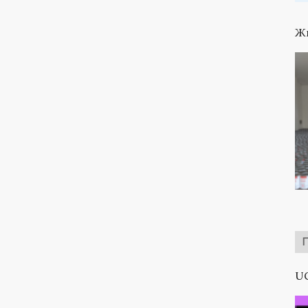
Жи
UC