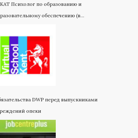
KAT Психолог по образованию и
разовательному обеспечению (в
ртнерстве с VSK)
язательства DWP перед выпускниками
чреждений опеки