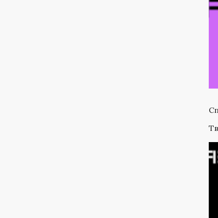
Сп
Тв