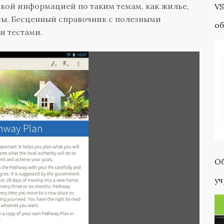
кой информацией по таким темам, как жилье,
VS
сы. Бесценный справочник с полезными
об
и тестами.
па
Об
у