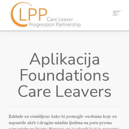
DOM
O NAMA
Aplikacija
PARTNERI
RESURSI
Foundations
DOGAĐAJI
VIJESTI
Care Leavers
KONTAKT
TRAŽI
Zaklade su osmišljene kako bi pomogle osobama koje su
napustile skrb i drugim mladim ljudima na putu prema
samostalnom životu. Napisao ga je učenik koji je napustio