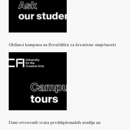
Obilasci kampusa na Sveučilištu za kreativne umjetnosti
Dani otvorenih vrata preddiplomskih studija na