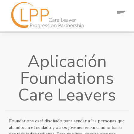
HOGAR
SOBRE NOSOTROS
Aplicación
SOCIOS
RECURSOS
Foundations
EVENTOS
NOTICIAS
Care Leavers
CONTACTO
BUSCAR
Foundations está diseñado para ayudar a las personas que
abandonan el cuidado y otros jóvenes en su camino hacia
una vida independiente. Este recurso, escrito por una