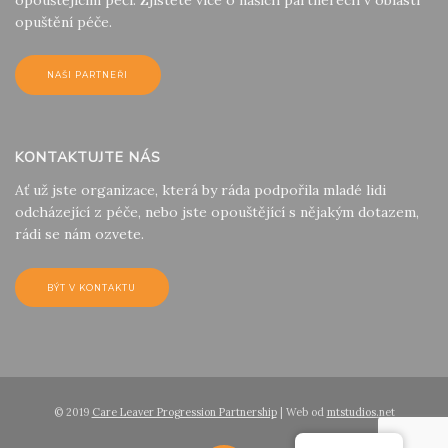
opuštění péče.
NAŠI PARTNEŘI
KONTAKTUJTE NÁS
Ať už jste organizace, která by ráda podpořila mladé lidi
odcházející z péče, nebo jste opouštějící s nějakým dotazem,
rádi se nám ozvete.
BÝT V KONTAKTU
© 2019
Care Leaver Progression Partnership
| Web od
mtstudios.net