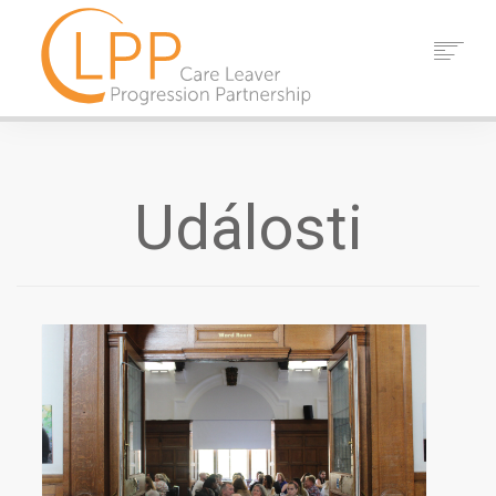
DOMOV
O NÁS
PARTNEŘI
Události
ZDROJE
UDÁLOSTI
ZPRÁVY
KONTAKT
VYHLEDÁVÁNÍ