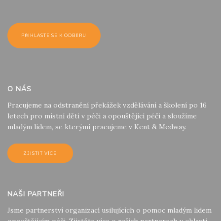
O NÁS
Pracujeme na odstranění překážek vzdělávání a školení po 16
letech pro místní děti v péči a opouštějící péči a sloužíme
mladým lidem, se kterými pracujeme v Kent & Medway.
ZJISTIT VÍCE
NAŠI PARTNEŘI
Jsme partnerství organizací usilujících o pomoc mladým lidem
opouštějícím péči. Zjistěte více o našich partnerech v oblasti