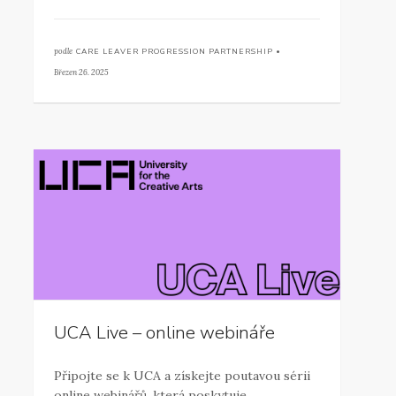
podle
CARE LEAVER PROGRESSION PARTNERSHIP •
Březen 26. 2025
UCA Live – online webináře
Připojte se k UCA a získejte poutavou sérii
online webinářů, která poskytuje…