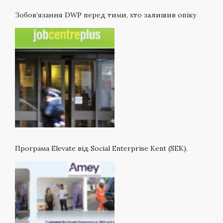
Зобов’язання DWP перед тими, хто залишив опіку
Програма Elevate від Social Enterprise Kent (SEK).