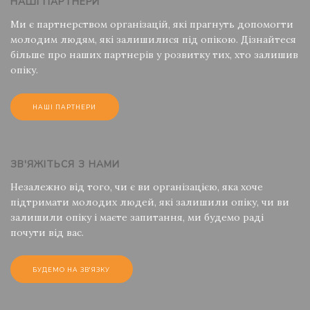
НАШІ ПАРТНЕРИ
Ми є партнерством організацій, які прагнуть допомогти
молодим людям, які залишилися під опікою. Дізнайтеся
більше про наших партнерів у розвитку тих, хто залишив
опіку.
НАШІ ПАРТНЕРИ
ЗВ'ЯЖІТЬСЯ З НАМИ
Незалежно від того, чи є ви організацією, яка хоче
підтримати молодих людей, які залишили опіку, чи ви
залишили опіку і маєте запитання, ми будемо раді
почути від вас.
БУДЕМО НА ЗВ'ЯЗКУ