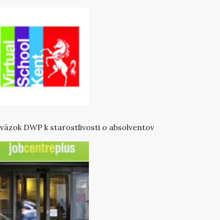
väzok DWP k starostlivosti o absolventov