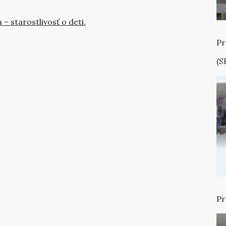
 – starostlivosť o deti.
Pr
(S
Pr