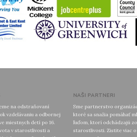
S
NAŠI PARTNERI
eme na odstraňovaní
Sme partnerstvo organizác
ok vzdelávaniu a odbornej
ktoré sa snažia pomáhať 
ve miestnych detí po 16.
ľuďom, ktorí odchádzajú z
vota v starostlivosti a
starostlivosti. Zistite viac 