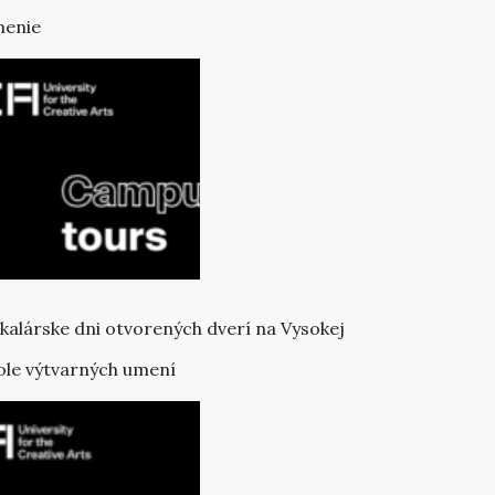
enie
kalárske dni otvorených dverí na Vysokej
ole výtvarných umení