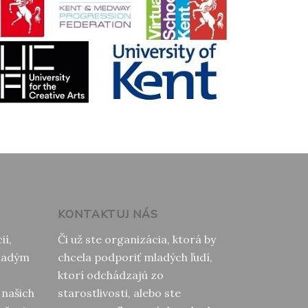
KONTAKTUJ NÁS
ií,
Či už ste organizácia, ktorá by
mladým
chcela podporiť mladých ľudí,
o
ktorí odchádzajú zo
o našich
starostlivosti, alebo ste