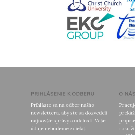
PRIHLÁSENIE K ODBERU
O NÁ
Prihláste sa na odber nášho
Pracuj
newslettera, aby ste sa dozvedeli
prekáž
najnovšie správy a udalosti. Vaše
prípra
údaje nebudeme zdieľať.
roku ži