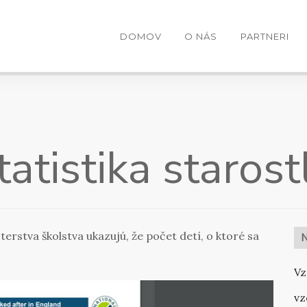
DOMOV
O NÁS
PARTNERI
atistika starostl
terstva školstva ukazujú, že počet detí, o ktoré sa
Vz
vz