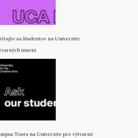
ýtajte sa študentov na Univerzite
tvarných umení
mpus Tours na Univerzite pre výtvarné