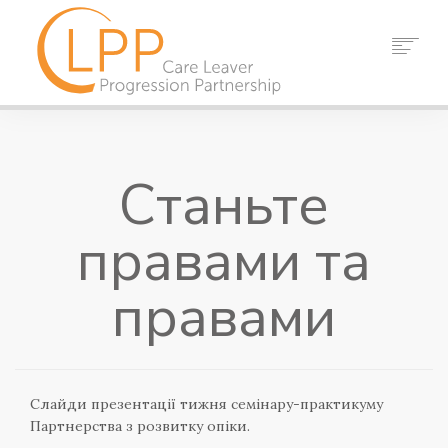
ДОДОМУ
ПРО НАС
Станьте
ПАРТНЕРИ
РЕСУРСИ
правами та
ПОДІЇ
НОВИНИ
правами
КОНТАКТ
ПОШУК
Слайди презентації тижня семінару-практикуму
Партнерства з розвитку опіки.