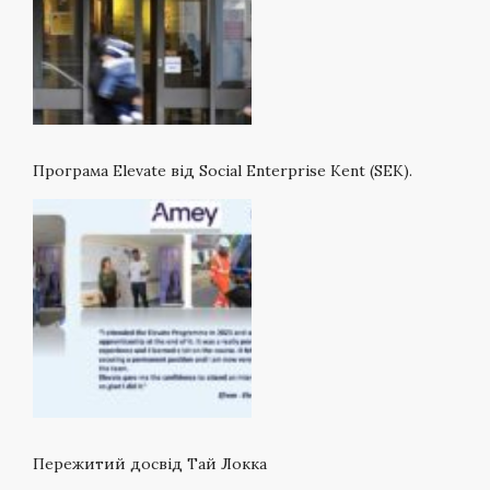
Програма Elevate від Social Enterprise Kent (SEK).
Пережитий досвід Тай Локка