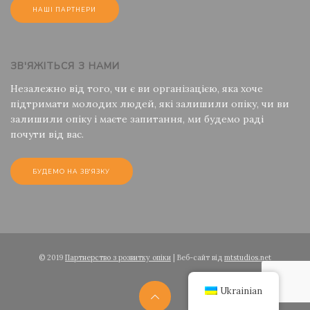
НАШІ ПАРТНЕРИ
ЗВ'ЯЖІТЬСЯ З НАМИ
Незалежно від того, чи є ви організацією, яка хоче
підтримати молодих людей, які залишили опіку, чи ви
залишили опіку і маєте запитання, ми будемо раді
почути від вас.
БУДЕМО НА ЗВ'ЯЗКУ
© 2019
Партнерство з розвитку опіки
| Веб-сайт від
mtstudios.net
Ukrainian