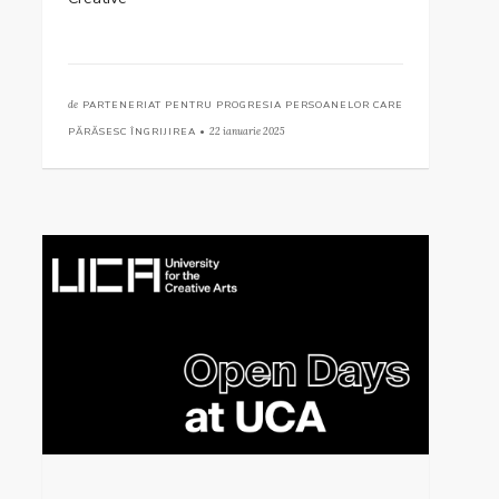
de
PARTENERIAT PENTRU PROGRESIA PERSOANELOR CARE
PĂRĂSESC ÎNGRIJIREA •
22 ianuarie 2025