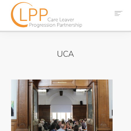
ACASĂ
DESPRE NOI
UCA
PARTENERI
RESURSE
EVENIMENTE
ȘTIRI
A LUA LEGATURA
CĂUTARE