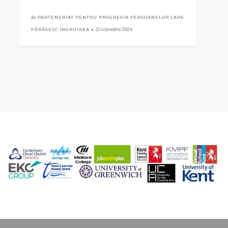
de
PARTENERIAT PENTRU PROGRESIA PERSOANELOR CARE
PĂRĂSESC ÎNGRIJIREA •
21 octombrie 2024