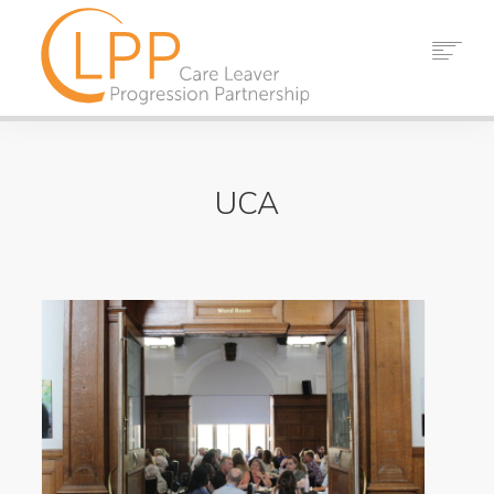
MAISON
À PROPOS DE NOUS
UCA
LES PARTENAIRES
RESSOURCES
ÉVÉNEMENTS
NOUVELLES
CONTACT
RECHERCHE