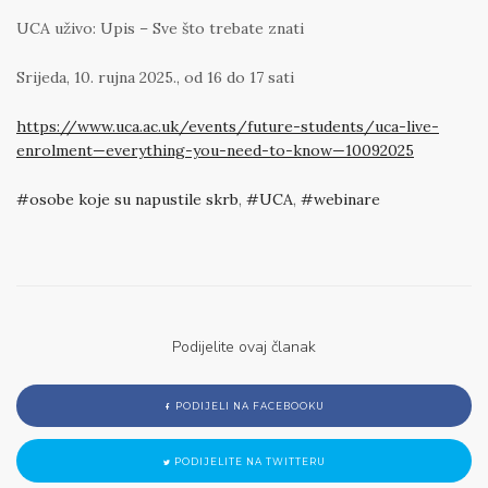
UCA uživo: Upis – Sve što trebate znati
Srijeda, 10. rujna 2025., od 16 do 17 sati
https://www.uca.ac.uk/events/future-students/uca-live-
enrolment—everything-you-need-to-know—10092025
osobe koje su napustile skrb
,
UCA
,
webinare
Podijelite ovaj članak
PODIJELI NA FACEBOOKU
PODIJELITE NA TWITTERU