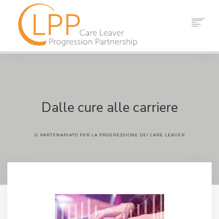
CASA
CHI SIAMO
PARTNER
RISORSE
Dalle cure alle carriere
EVENTI
NOTIZIA
di
PARTENARIATO PER LA PROGRESSIONE DEI CARE LEAVER
CONTATTO
RICERCA