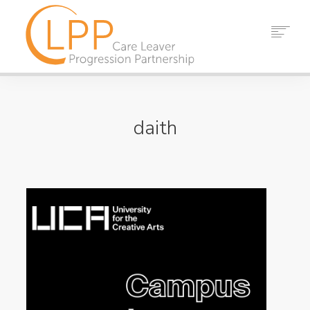
CARTREF
AMDANOM NI
daith
PARTNERIAID
ADNODDAU
DIGWYDDIADAU
NEWYDDION
CYSYLLTWCH
CHWILIWCH