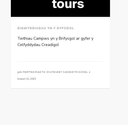
DIGWYDDIADAU YN Y DYFODOL
Teithiau Campws yn y Brifysgol ar gyfer y
Celfyddydau Creadigol
gan
PARTNERIAETH DILYNIANT GADAWYR GOFAL •
Ionawr 22, 2025