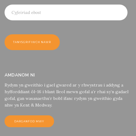
AMDANOM NI
Rydym yn gweithio i gael gwared ar y rhwystrau i addysg a
hyfforddiant ôl-16 i blant lleol mewn gofal a’r rhai sy’n gadael
gofal, gan wasanaethu’r bobl ifanc rydym yn gweithio gyda
nhw yn Kent & Medway.
DARGANFOD MWY