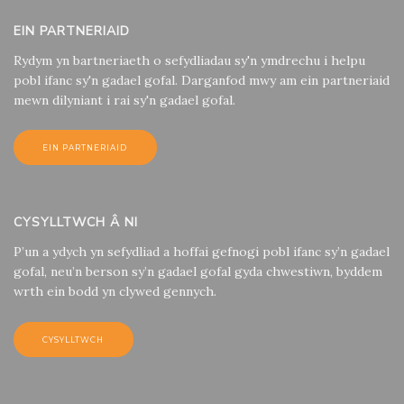
EIN PARTNERIAID
Rydym yn bartneriaeth o sefydliadau sy'n ymdrechu i helpu
pobl ifanc sy'n gadael gofal. Darganfod mwy am ein partneriaid
mewn dilyniant i rai sy'n gadael gofal.
EIN PARTNERIAID
CYSYLLTWCH Â NI
P’un a ydych yn sefydliad a hoffai gefnogi pobl ifanc sy’n gadael
gofal, neu’n berson sy’n gadael gofal gyda chwestiwn, byddem
wrth ein bodd yn clywed gennych.
CYSYLLTWCH