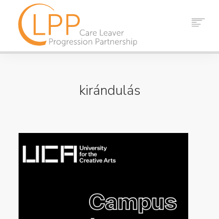
ITTHON
RÓLUNK
kirándulás
PARTNEREK
ERŐFORRÁSOK
ESEMÉNYEK
HÍREK
KAPCSOLATBA LÉPNI
KERESÉS