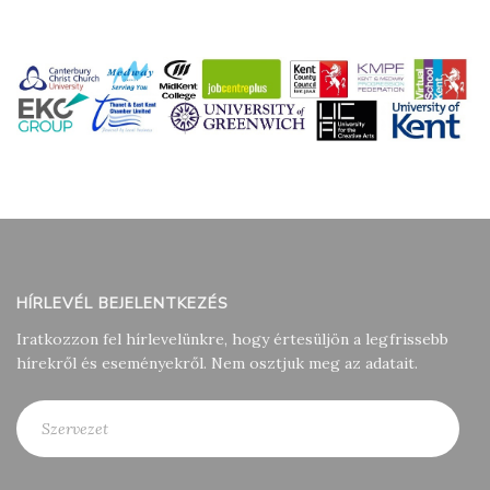
HÍRLEVÉL BEJELENTKEZÉS
Iratkozzon fel hírlevelünkre, hogy értesüljön a legfrissebb
hírekről és eseményekről. Nem osztjuk meg az adatait.