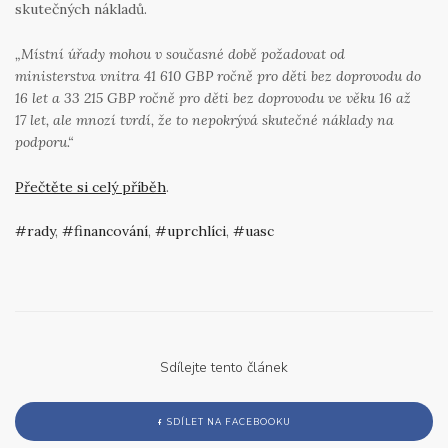
skutečných nákladů.
„Místní úřady mohou v současné době požadovat od
ministerstva vnitra 41 610 GBP ročně pro děti bez doprovodu do
16 let a 33 215 GBP ročně pro děti bez doprovodu ve věku 16 až
17 let, ale mnozí tvrdí, že to nepokrývá skutečné náklady na
podporu.“
Přečtěte si celý příběh
.
rady
,
financování
,
uprchlíci
,
uasc
Sdílejte tento článek
SDÍLET NA FACEBOOKU