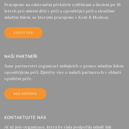
Pracujeme na odstranění překážek vzdělávání a školení po 16
letech pro místní děti v péči a opouštějící péči a sloužíme
mladým lidem, se kterými pracujeme v Kent & Medway.
ZJISTIT VÍCE
NAŠI PARTNEŘI
Jsme partnerství organizací usilujících o pomoc mladým lidem
opouštějícím péči. Zjistěte více o našich partnerech v oblasti
opuštění péče.
NAŠI PARTNEŘI
KONTAKTUJTE NÁS
Ať už jste organizace, která by ráda podpořila mladé lidi