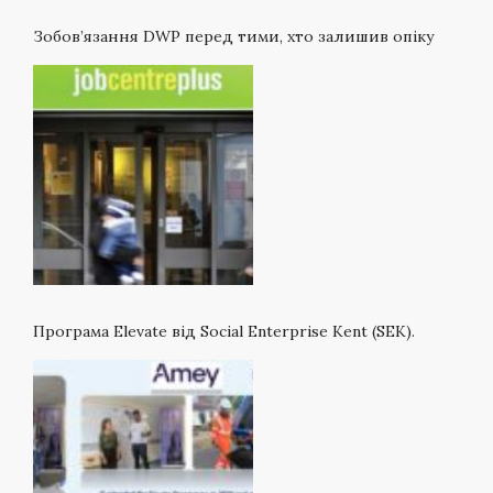
Зобов’язання DWP перед тими, хто залишив опіку
Програма Elevate від Social Enterprise Kent (SEK).