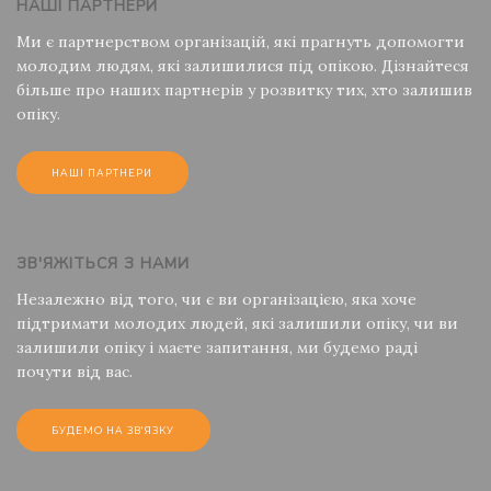
НАШІ ПАРТНЕРИ
Ми є партнерством організацій, які прагнуть допомогти
молодим людям, які залишилися під опікою. Дізнайтеся
більше про наших партнерів у розвитку тих, хто залишив
опіку.
НАШІ ПАРТНЕРИ
ЗВ'ЯЖІТЬСЯ З НАМИ
Незалежно від того, чи є ви організацією, яка хоче
підтримати молодих людей, які залишили опіку, чи ви
залишили опіку і маєте запитання, ми будемо раді
почути від вас.
БУДЕМО НА ЗВ'ЯЗКУ