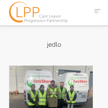
DOMOV
O NÁS
jedlo
PARTNERI
ZDROJE
DIANIA
SPRÁVY
KONTAKT
VYHĽADÁVANIE