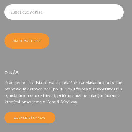
O NÁS
Pracujeme na odstraňovaní prekážok vzdelávaniu a odbornej
príprave miestnych detí po 16. roku života v starostlivosti a
opúšťajúcich starostlivosť, pričom slúžime mladým ľuďom, s
ktorými pracujeme v Kent & Medway.
DOZVEDIEŤ SA VIAC