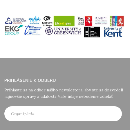
PRIHLÁSENIE K ODBERU
Prihláste sa na odber nášho newslettera, aby ste sa dozvedeli
najnovšie správy a udalosti. Vaše údaje nebudeme zdieľať.