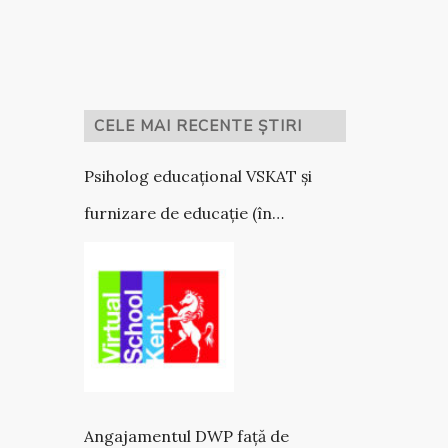
CELE MAI RECENTE ȘTIRI
Psiholog educațional VSKAT și
furnizare de educație (în
parteneriat cu VSK)
Angajamentul DWP față de