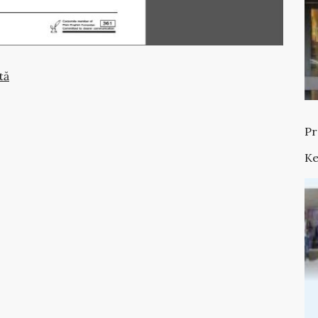
tă
Pr
Ke