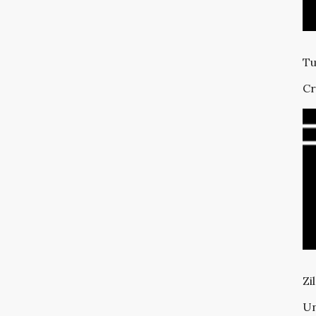
Tu
Cr
Zi
Un