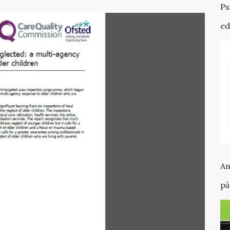
Ps
ed
An
pă