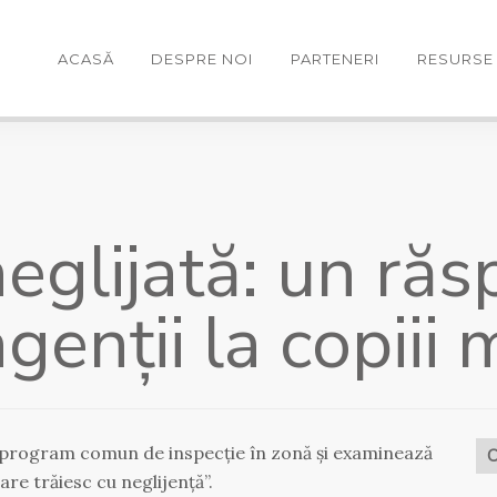
ACASĂ
DESPRE NOI
PARTENERI
RESURSE
eglijată: un ră
genții la copiii 
a program comun de inspecție în zonă și examinează
are trăiesc cu neglijență”.