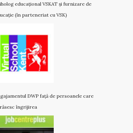
iholog educațional VSKAT și furnizare de
ucație (în parteneriat cu VSK)
gajamentul DWP față de persoanele care
răsesc îngrijirea