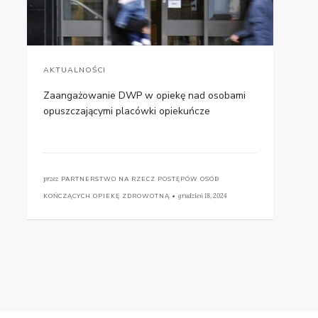
AKTUALNOŚCI
Zaangażowanie DWP w opiekę nad osobami
opuszczającymi placówki opiekuńcze
przez
PARTNERSTWO NA RZECZ POSTĘPÓW OSÓB
KOŃCZĄCYCH OPIEKĘ ZDROWOTNĄ •
grudzień 18, 2024