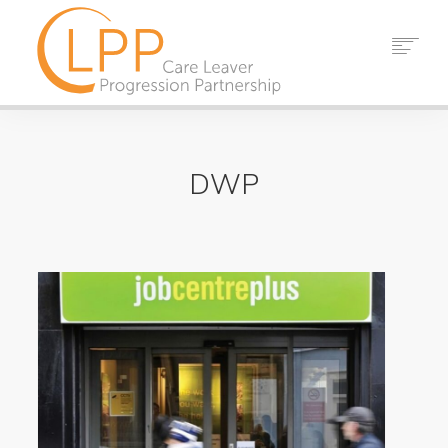
DOM
O NAS
DWP
WZMACNIACZ
ZASOBY
WYDARZENIA
AKTUALNOŚCI
KONTAKT
SZUKAJ