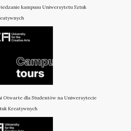
iedzanie kampusu Uniwersytetu Sztuk
eatywnych
i Otwarte dla Studentów na Uniwersytecie
tuk Kreatywnych