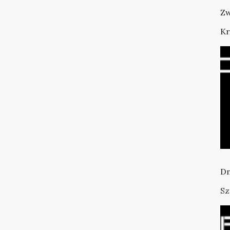
Zw
Kr
Dn
Sz