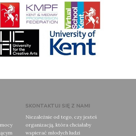
SKONTAKTUJ SIĘ Z NAMI
Niezależnie od tego, czy jesteś
omocy
organizacją, która chciałaby
jącym
wspierać młodych ludzi