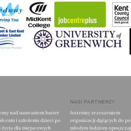
S
NASI PARTNERZY
emy nad usuwaniem barier
Jesteśmy zrzeszeniem
łceniu i szkoleniu dzieci po
organizacji dążących do p
u życia dla miejscowych
młodym ludziom opuszcza