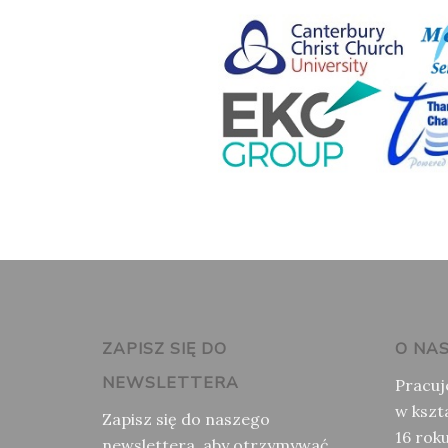
ZAPISZ SIĘ DO
O NA
NEWSLETTERA
Pracuj
w kszta
Zapisz się do naszego
16 rok
newslettera, aby otrzymywać