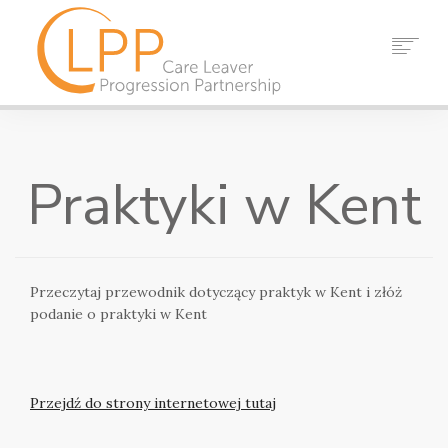
DOM
O NAS
Praktyki w Kent
WZMACNIACZ
ZASOBY
WYDARZENIA
AKTUALNOŚCI
Przeczytaj przewodnik dotyczący praktyk w Kent i złóż
KONTAKT
podanie o praktyki w Kent
SZUKAJ
Przejdź do strony internetowej tutaj