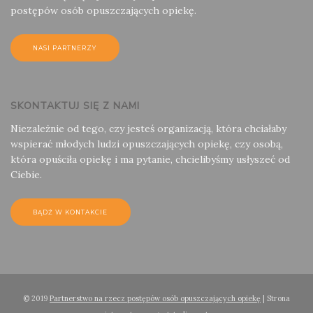
postępów osób opuszczających opiekę.
NASI PARTNERZY
SKONTAKTUJ SIĘ Z NAMI
Niezależnie od tego, czy jesteś organizacją, która chciałaby
wspierać młodych ludzi opuszczających opiekę, czy osobą,
która opuściła opiekę i ma pytanie, chcielibyśmy usłyszeć od
Ciebie.
BĄDŹ W KONTAKCIE
© 2019
Partnerstwo na rzecz postępów osób opuszczających opiekę
| Strona