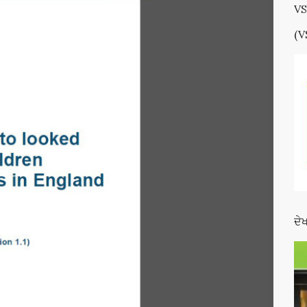
VS
(V
ਦੇ