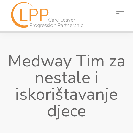
DOM
O NAMA
Medway Tim za
PARTNERI
RESURSI
nestale i
DOGAĐAJI
VIJESTI
iskorištavanje
KONTAKT
djece
TRAŽI