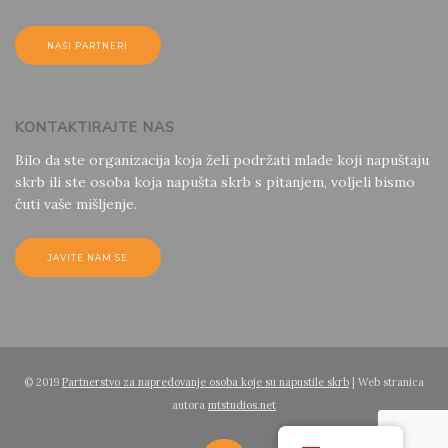
NAŠI PARTNERI
KONTAKTIRAJTE NAS
Bilo da ste organizacija koja želi podržati mlade koji napuštaju
skrb ili ste osoba koja napušta skrb s pitanjem, voljeli bismo
čuti vaše mišljenje.
JAVITE NAM SE
© 2019
Partnerstvo za napredovanje osoba koje su napustile skrb
| Web stranica
autora
mtstudios.net