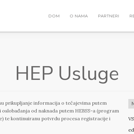
DOM
O NAMA
PARTNERI
R
HEP Usluge
u prikupljanje informacija o tečajevima putem
N
ja i oslobađanja od naknada putem HEBSS-a (program
je) te kontinuiranu potvrdu procesa registracije i
VS
ed