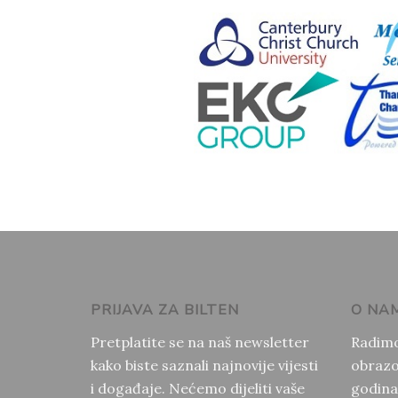
PRIJAVA ZA BILTEN
O NA
Pretplatite se na naš newsletter
Radimo
kako biste saznali najnovije vijesti
obrazo
i događaje. Nećemo dijeliti vaše
godina