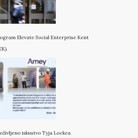
ogram Elevate Social Enterprise Kent
EK).
oživljeno iskustvo Tyja Lockea