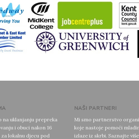
MA
NAŠI PARTNERI
 na uklanjanju prepreka
Mi smo partnerstvo organi
vanju i obuci nakon 16
koje nastoje pomoći mladim
 za lokalnu djecu pod
izlaze iz skrbi. Saznajte viš