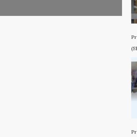
Pr
(S
Pr