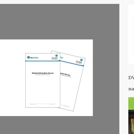
DW
na