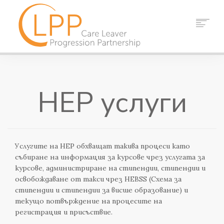
У ДОМА
ЗА НАС
HEP услуги
ПАРТНЬОРИ
РЕСУРСИ
СЪБИТИЯ
НОВИНИ
Услугите на HEP обхващат такива процеси като
КОНТАКТ
събиране на информация за курсове чрез услугата за
курсове, администриране на стипендии, стипендии и
ТЪРСЕНЕ
освобождаване от такси чрез HEBSS (Схема за
стипендии и стипендии за висше образование) и
текущо потвърждение на процесите на
регистрация и присъствие.