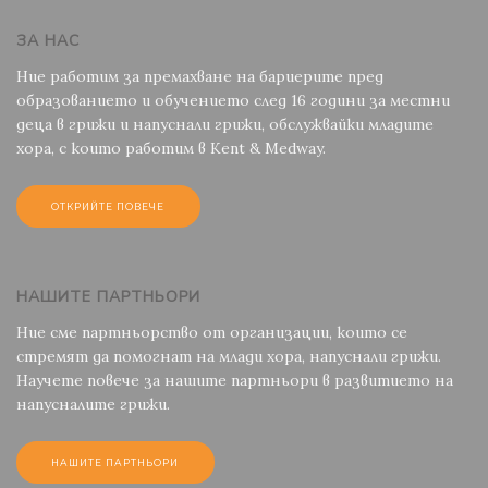
ЗА НАС
Ние работим за премахване на бариерите пред
образованието и обучението след 16 години за местни
деца в грижи и напуснали грижи, обслужвайки младите
хора, с които работим в Kent & Medway.
ОТКРИЙТЕ ПОВЕЧЕ
НАШИТЕ ПАРТНЬОРИ
Ние сме партньорство от организации, които се
стремят да помогнат на млади хора, напуснали грижи.
Научете повече за нашите партньори в развитието на
напусналите грижи.
НАШИТЕ ПАРТНЬОРИ