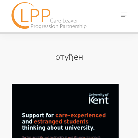
КУЋА
О НАМА
отуђен
ПАРТНЕРИ
РЕСУРСИ
ДОГАЂАЈИ
ВЕСТИ
КОНТАКТ
ПРЕТРАГА