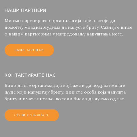
НАШИ ПАРТНЕРИ
Ми смо партнерство организација које настоје да
помогну младим људима да напусте бригу. Сазнајте више
о нашим партнерима у напредовању напуштања неге.
НАШИ ПАРТНЕРИ
КОНТАКТИРАЈТЕ НАС
Било да сте организација која жели да подржи младе
људе који напуштају бригу, или сте особа која напушта
бригу и имате питање, волели бисмо да чујемо од вас.
СТУПИТЕ У КОНТАКТ