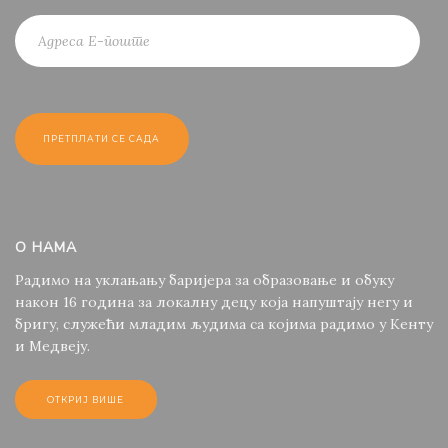
О НАМА
Радимо на уклањању баријера за образовање и обуку
након 16 година за локалну децу која напуштају негу и
бригу, служећи младим људима са којима радимо у Кенту
и Медвеју.
ОТКРИЈ ВИШЕ