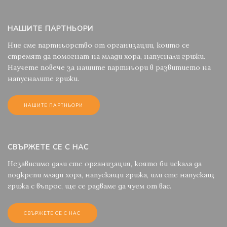
НАШИТЕ ПАРТНЬОРИ
Ние сме партньорство от организации, които се
стремят да помогнат на млади хора, напуснали грижи.
Научете повече за нашите партньори в развитието на
напусналите грижи.
НАШИТЕ ПАРТНЬОРИ
СВЪРЖЕТЕ СЕ С НАС
Независимо дали сте организация, която би искала да
подкрепи млади хора, напускащи грижа, или сте напускащ
грижа с въпрос, ще се радваме да чуем от вас.
СВЪРЖЕТЕ СЕ С НАС