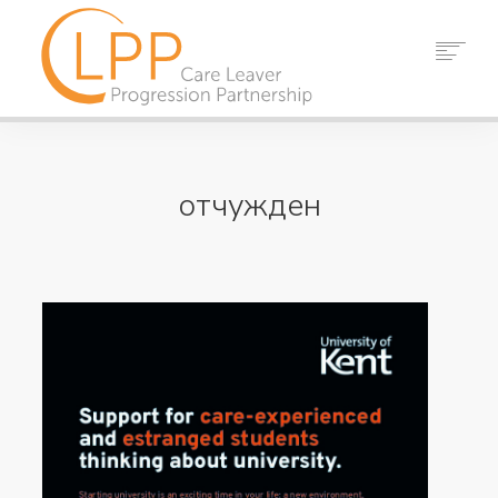
У ДОМА
ЗА НАС
отчужден
ПАРТНЬОРИ
РЕСУРСИ
СЪБИТИЯ
НОВИНИ
КОНТАКТ
ТЪРСЕНЕ