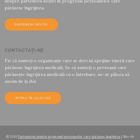
despre partenerii noștri în progresia persoanelor care
părăsesc îngrijirea.
PARTENERII NOȘTRI
CONTACTAŢI-NE
Fie că sunteți o organizație care ar dori să sprijine tinerii care
părăsesc îngrijirea medicală, fie că sunteți o persoană care
părăsește îngrijirea medicală cu o întrebare, ne-ar plăcea să
auzim de la dvs.
INTRAȚI ÎN LEGĂTURĂ
© 2019
Parteneriat pentru progresul persoanelor care părăsesc îngrijirea
| Site de