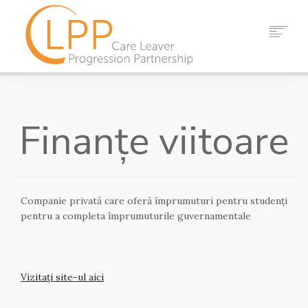
ACASĂ
DESPRE NOI
Finanțe viitoare
PARTENERI
RESURSE
EVENIMENTE
ȘTIRI
Companie privată care oferă împrumuturi pentru studenți
A LUA LEGATURA
pentru a completa împrumuturile guvernamentale
CĂUTARE
Vizitați site-ul aici