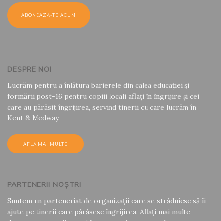
DESPRE NOI
Lucrăm pentru a înlătura barierele din calea educației și
formării post-16 pentru copiii locali aflați în îngrijire și cei
care au părăsit îngrijirea, servind tinerii cu care lucrăm în
Kent & Medway.
AFLĂ MAI MULTE
PARTENERII NOȘTRI
Suntem un parteneriat de organizații care se străduiesc să îi
ajute pe tinerii care părăsesc îngrijirea. Aflați mai multe