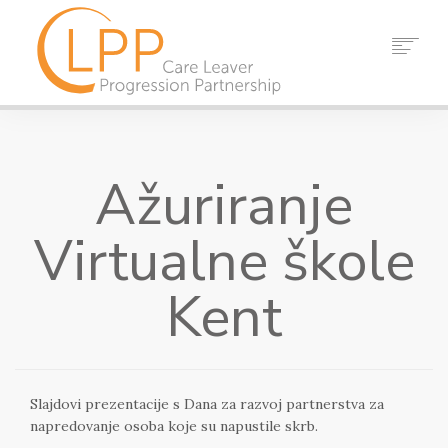
DOM
O NAMA
Ažuriranje
PARTNERI
RESURSI
Virtualne škole
DOGAĐAJI
VIJESTI
Kent
KONTAKT
TRAŽI
Slajdovi prezentacije s Dana za razvoj partnerstva za
napredovanje osoba koje su napustile skrb.