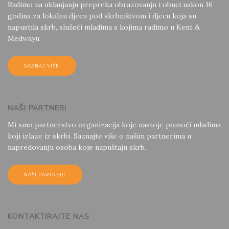
Radimo na uklanjanju prepreka obrazovanju i obuci nakon 16
godina za lokalnu djecu pod skrbništvom i djecu koja su
napustila skrb, služeći mladima s kojima radimo u Kent &
Medwayu.
SAZNAJ VIŠE
NAŠI PARTNERI
Mi smo partnerstvo organizacija koje nastoje pomoći mladima
koji izlaze iz skrbi. Saznajte više o našim partnerima u
napredovanju osoba koje napuštaju skrb.
NAŠI PARTNERI
KONTAKTIRAJTE NAS