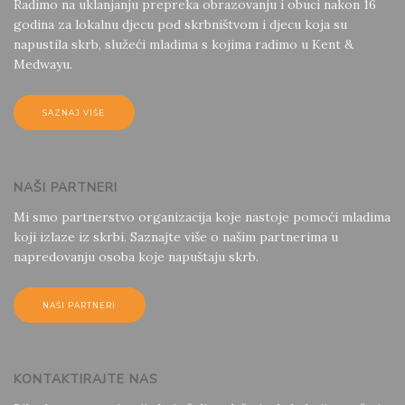
Radimo na uklanjanju prepreka obrazovanju i obuci nakon 16
godina za lokalnu djecu pod skrbništvom i djecu koja su
napustila skrb, služeći mladima s kojima radimo u Kent &
Medwayu.
SAZNAJ VIŠE
NAŠI PARTNERI
Mi smo partnerstvo organizacija koje nastoje pomoći mladima
koji izlaze iz skrbi. Saznajte više o našim partnerima u
napredovanju osoba koje napuštaju skrb.
NAŠI PARTNERI
KONTAKTIRAJTE NAS