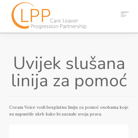
DOM
O NAMA
Uvijek slušana
PARTNERI
RESURSI
linija za pomoć
DOGAĐAJI
VIJESTI
KONTAKT
Coram Voice vodi besplatnu liniju za pomoć osobama koje
TRAŽI
su napustile skrb kako bi saznale svoja prava.