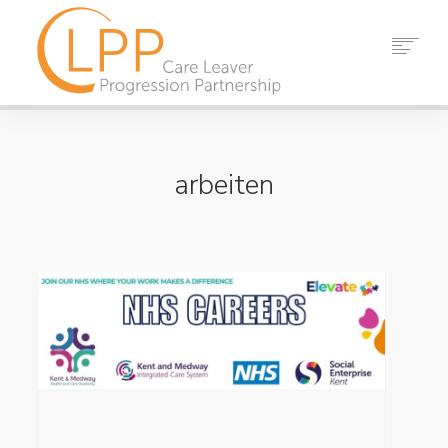
HEIM
ÜBER UNS
arbeiten
PARTNER
RESSOURCEN
VERANSTALTUNGEN
NACHRICHT
KONTAKT
SUCHEN