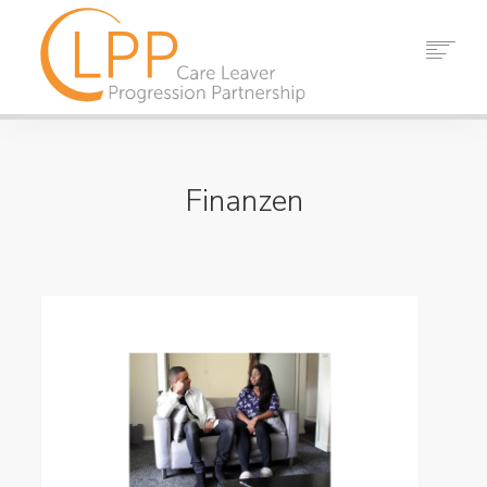
HEIM
ÜBER UNS
Finanzen
PARTNER
RESSOURCEN
VERANSTALTUNGEN
NACHRICHT
KONTAKT
SUCHEN